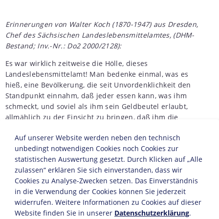
Erinnerungen von Walter Koch (1870-1947) aus Dresden,
Chef des Sächsischen Landeslebensmittelamtes, (DHM-
Bestand; Inv.-Nr.: Do2 2000/2128):
Es war wirklich zeitweise die Hölle, dieses
Landeslebensmittelamt! Man bedenke einmal, was es
hieß, eine Bevölkerung, die seit Unvordenklichkeit den
Standpunkt einnahm, daß jeder essen kann, was ihm
schmeckt, und soviel als ihm sein Geldbeutel erlaubt,
allmählich zu der Einsicht zu bringen, daß ihm die
Menge an Brot, Fleisch, Butter, Milch, Zucker usw., die er
Auf unserer Website werden neben den technisch
wöchentlich konsumieren darf, von der Behörde
unbedingt notwendigen Cookies noch Cookies zur
zugemessen wird. Wie die gesamte Rationierung
statistischen Auswertung gesetzt. Durch Klicken auf „Alle
schließlich durchgeführt worden ist, ist ein Ruhmesblatt
zulassen“ erklären Sie sich einverstanden, dass wir
für die Einsicht und die Disziplin.
Cookies zu Analyse-Zwecken setzen. Das Einverständnis
Ich bin während des Krieges im Inneren Böhmens
in die Verwendung der Cookies können Sie jederzeit
gewesen. Die hatten auch Lebensmittelkarten. Aber die
widerrufen. Weitere Informationen zu Cookies auf dieser
Reichen warfen sie lachend in den Papierkorb, weil sie
Website finden Sie in unserer
Datenschutzerklärung
.