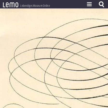
l
e
m
o
Lebendiges Museum Online
ZEITSTRAHL
THEMEN
ZEITZEUGEN
BESTAND
LERNEN
PROJEKT