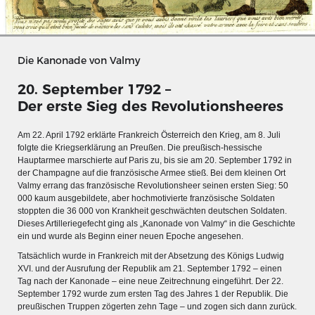
Die Kanonade von Valmy
20. September 1792 –
Der erste Sieg des Revolutionsheeres
Am 22. April 1792 erklärte Frankreich Österreich den Krieg, am 8. Juli
folgte die Kriegserklärung an Preußen. Die preußisch-hessische
Hauptarmee marschierte auf Paris zu, bis sie am 20. September 1792 in
der Champagne auf die französische Armee stieß. Bei dem kleinen Ort
Valmy errang das französische Revolutionsheer seinen ersten Sieg: 50
000 kaum ausgebildete, aber hochmotivierte französische Soldaten
stoppten die 36 000 von Krankheit geschwächten deutschen Soldaten.
Dieses Artilleriegefecht ging als „Kanonade von Valmy“ in die Geschichte
MERIANS DEUTSCHLAND 1642 - 1654
ein und wurde als Beginn einer neuen Epoche angesehen.
Interaktive Karte
Tatsächlich wurde in Frankreich mit der Absetzung des Königs Ludwig
XVI. und der Ausrufung der Republik am 21. September 1792 – einen
Bildergalerie Topographia Germaniae
Tag nach der Kanonade – eine neue Zeitrechnung eingeführt. Der 22.
September 1792 wurde zum ersten Tag des Jahres 1 der Republik. Die
Impressum
preußischen Truppen zögerten zehn Tage – und zogen sich dann zurück.