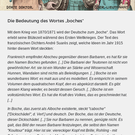
Die Bedeutung des Wortes „boches“
Mit dem Krieg von 1870/1871 wird der Deutsche zum „boche“. Das Wort
erlebt seine Blütezeit während des Ersten Weltkrieges. Der Text des
französischen Dichters André Suarès zeigt, welche Ideen im Jahr 1915
hinter diesem Wort steckten:
Frankreich empfindet Abscheu gegenüber diesen Barbaren, es hat für sie
den Namen Boches gefunden. [...] Die Barbarei der Teutonen ist nicht von
gewöhnlicher Art: sie ist ein Wunder an Stärke und Wissenschaft.
Hunnen, Wandalen sind nichts als Beleidigungen. [...] Boche ist ein
wunderbares Wort: es malt aus und es modelliert. Es entspricht in seinem
Volumen dem quadratischen Kopf, den es abgekürzt darstellt. Es gibt
dessen Klang wieder, es besitzt dessen Geruch. [...] Boche ist ein
volkstümliches Wort. Es hat die Kraft des Volkes, das es geschmiedet hat.
MERIANS DEUTSCHLAND 1642 - 1654
[...]
Interaktive Karte
In Boche, das zuerst als Alboche existierte, steckt "caboche"
["Dickschädel", d. Verf.] und deutsch. Der Boche, das ist der Deutsche,
Bildergalerie Topographia Germaniae
dieser Dickschädel. [...] Sie nur Barbaren zu nennen, genügte nicht. Es
galt, das Bild der neuen Barbarei festzulegen, die selbst den Namen
Impressum
"Koultour" trägt. Hier ist sie: viereckiger Kopf mit Brille; Rohling - mit