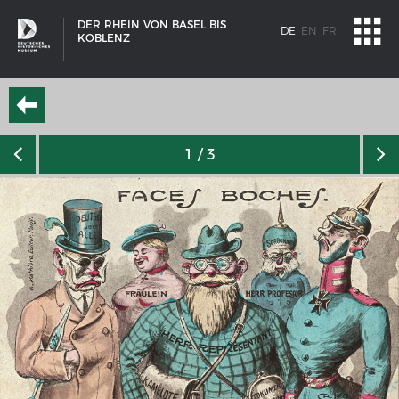
DER RHEIN VON BASEL BIS
DE
EN
FR
KOBLENZ
1
/ 3
SCHIFFSTYPEN
Entwicklungen im europäischen Schiffbau