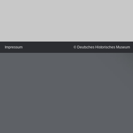
Impressum
© Deutsches Historisches Museum
MERIANS DEUTSCHLAND 1642 - 1654
Interaktive Karte
Bildergalerie Topographia Germaniae
Impressum