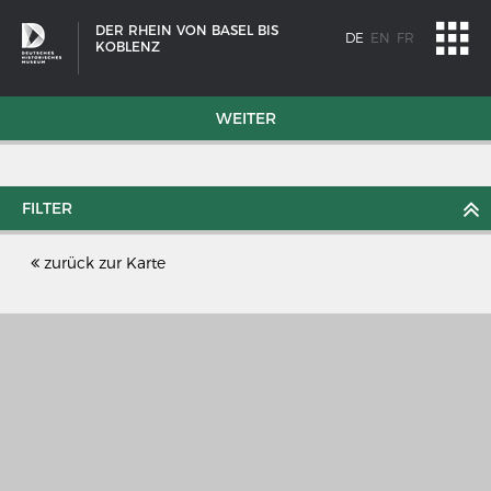
DER RHEIN VON BASEL BIS
DE
EN
FR
KOBLENZ
WEITER
FILTER
zurück zur Karte
SCHIFFSTYPEN
Entwicklungen im europäischen Schiffbau