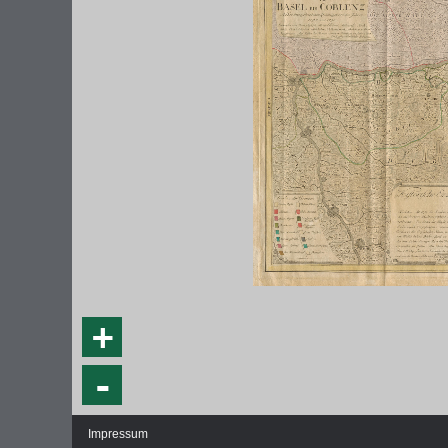
DIE NATIONALVERSAMMLUNG IN DER
WEIMA
PAULSKIRCHE 1848
DEMOK
Fraktionen und Abgeordnete
Regie
+
Details und Debatten
Politische Ziele der Fraktionen
-
Fragen und Antworten
Impressum