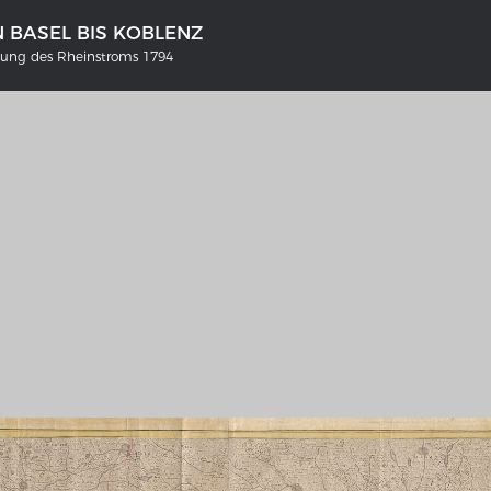
 BASEL BIS KOBLENZ
lung des Rheinstroms 1794
NS DEUTSCHLAND 1642 - 1654
DER RHEIN VON BASEL BIS KO
tive Karte
Ganz neue Vorstellung des
Rheinstroms 1794
galerie Topographia Germaniae
Details der historischen Rheinkar
ssum
Deutsch-französische Geschicht
Rhein
swert