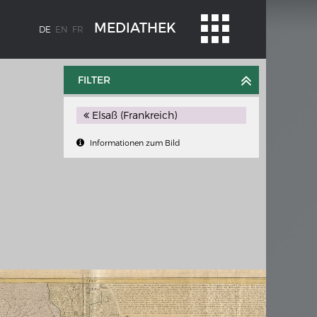
MEDIATHEK
DE
EN
FR
FILTER
Elsaß (Frankreich)
Informationen zum Bild
BLENZ
KAISER KARL V.
Wappentafel mit den Wappen Kaiser
Karls V.
te
e am