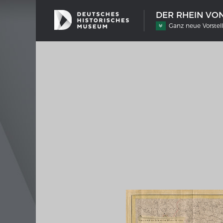
DER RHEIN VON
Ganz neue Vorstel
SCHIFFSTYPEN
MERIA
Entwicklungen im europäischen
Interak
Schiffbau
Bilder
Impre
Wissen