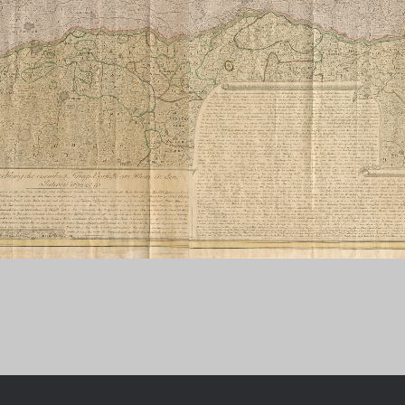
Chronologie der deutsch-französ
Geschichte
R: VOM WESEN UND WERT DER
RATIE
rungsprogramm