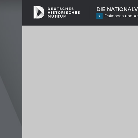
DIE NATIONAL
Fraktionen und A
SCHIFFSTYPEN
MERIA
Entwicklungen im europäischen
Interak
Schiffbau
Bilder
Impre
Wissen