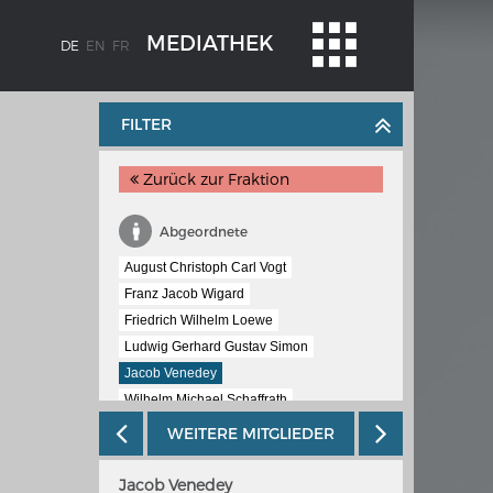
MEDIATHEK
DE
EN
FR
FILTER
Zurück zur Fraktion
Abgeordnete
August Christoph Carl Vogt
Franz Jacob Wigard
Friedrich Wilhelm Loewe
BLENZ
KAISER KARL V.
Ludwig Gerhard Gustav Simon
stroms
Wappentafel mit den Wappen Kaiser
Jacob Venedey
Karls V.
Wilhelm Michael Schaffrath
te
Carl Friedrich Wilhelm Jordan
WEITERE MITGLIEDER
e am
Johann Adam von Itzstein
Jacob Venedey