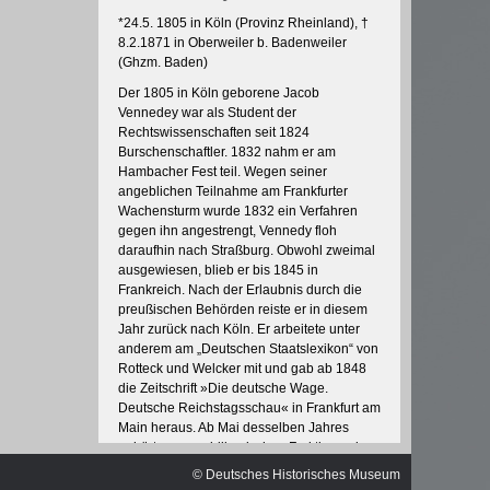
ischen
*24.5. 1805 in Köln (Pro­vinz Rheinland), †
8.2.1871 in Oberweiler b. Badenweiler
(Ghzm. Baden)
Der 1805 in Köln geborene Jacob
Vennedey war als Student der
Rechtswissenschaften seit 1824
Burschenschaftler. 1832 nahm er am
Hambacher Fest teil. Wegen seiner
angeblichen Teilnahme am Frankfurter
Wachensturm wurde 1832 ein Verfahren
gegen ihn angestrengt, Vennedy floh
daraufhin nach Straßburg. Obwohl zweimal
ausgewiesen, blieb er bis 1845 in
Frankreich. Nach der Erlaubnis durch die
preußischen Behörden reiste er in diesem
Jahr zurück nach Köln. Er arbeitete unter
anderem am „Deutschen Staatslexikon“ von
Rotteck und Welcker mit und gab ab 1848
die Zeitschrift »Die deutsche Wa­ge.
Deutsche Reichstagsschau« in Frankfurt am
Main heraus. Ab Mai desselben Jahres
gehörte er republikanischen Fraktionen in
der Paulskirche an. Vom „Deutschen Hof“
© Deutsches Historisches Museum
kam er über die „Westendhall“ zum