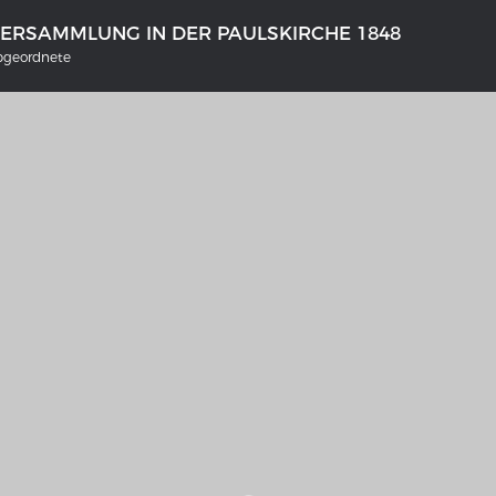
VERSAMMLUNG IN DER PAULSKIRCHE 1848
bgeordnete
NS DEUTSCHLAND 1642 - 1654
DER RHEIN VON BASEL BIS KO
tive Karte
Ganz neue Vorstellung des Rhein
1794
galerie Topographia Germaniae
Details der historischen Rheinkar
ssum
Deutsch-französische Geschicht
Rhein
swert