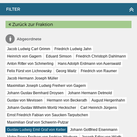
FILTER
Zurück zur Fraktion
Abgeordnete
Jacob Ludwig Carl Grimm
Friedrich Ludwig Jahn
Heinrich von Gagern
Eduard Simson
Friedrich Christoph Dahlmann
Anton Ritter von Schmerling
Hans Adolph Erdmann von Auerswald
Felix Fürst von Lichnowsky
Georg Waitz
Friedrich von Raumer
Jacob Hermann Joseph Müller
Maximilian Joseph Ludwig Freiherr von Gagern
Johann Gustav Bernhard Droysen
Johann Hermann Detmold
MERIANS DEUTSCHLAND 1642 - 1654
Gustav von Mevissen
Hermann von Beckerath
August Hergenhahn
Johann Gustav Wilhelm Moritz Heckscher
Carl Heinrich Jürgens
Interaktive Karte
Ernst Friedrich Fabian von Saucken-Tarputschen
Bildergalerie Topographia Germaniae
Maximilian Graf von Schwerin-Putzar
Impressum
Gustav Ludwig Emil Graf von Keller
Johann Gottfried Eisenmann