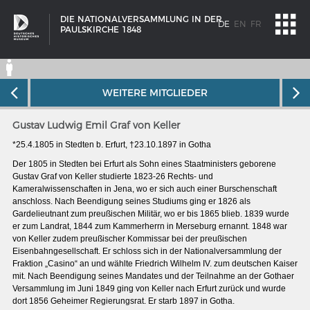
DIE NATIONALVERSAMMLUNG IN DER
DE
EN
FR
PAULSKIRCHE 1848
WEITERE MITGLIEDER
Gustav Ludwig Emil Graf von Keller
*25.4.1805 in Stedten b. Erfurt, †23.10.1897 in Gotha
Der 1805 in Stedten bei Erfurt als Sohn eines Staatministers geborene
Gustav Graf von Keller studierte 1823-26 Rechts- und
Kameralwissenschaften in Jena, wo er sich auch einer Burschenschaft
anschloss. Nach Beendigung seines Studiums ging er 1826 als
Gardelieutnant zum preußischen Militär, wo er bis 1865 blieb. 1839 wurde
er zum Landrat, 1844 zum Kammerherrn in Merseburg ernannt. 1848 war
von Keller zudem preußischer Kommissar bei der preußischen
Eisenbahngesellschaft. Er schloss sich in der Nationalversammlung der
Fraktion „Casino“ an und wählte Friedrich Wilhelm IV. zum deutschen Kaiser
SCHIFFSTYPEN
mit. Nach Beendigung seines Mandates und der Teilnahme an der Gothaer
Versammlung im Juni 1849 ging von Keller nach Erfurt zurück und wurde
Entwicklungen im europäischen Schiffbau
dort 1856 Geheimer Regierungsrat. Er starb 1897 in Gotha.