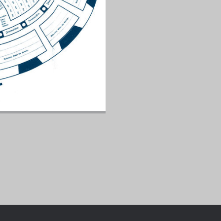
Chronologie der deutsch-französ
Geschichte
R: VOM WESEN UND WERT DER
RATIE
rungsprogramm