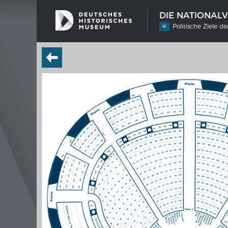
DIE NATIONAL
Politische Ziele d
SCHIFFSTYPEN
MERIA
Entwicklungen im europäischen
Interak
Schiffbau
Bilder
Impre
Wissen