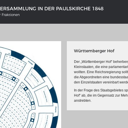
VERSAMMLUNG IN DER PAULSKIRCHE 1848
er Fraktionen
Württemberger Hof
Der „Württemberger Hof“ beherbergt
Kleinstaaten, die eine parlamentar
wollten. Eine Reichsregierung sol
die Abgeordneten eine bundesstaat
den Einzelstaaten vereinbart werd
NS DEUTSCHLAND 1642 - 1654
DER RHEIN VON BASEL BIS KO
In der Frage des Staatsgebietes s
tive Karte
Ganz neue Vorstellung des Rhein
Hof“ ab, die im Gegensatz zur Meh
1794
anstrebten.
galerie Topographia Germaniae
Details der historischen Rheinkar
ssum
Deutsch-französische Geschicht
Rhein
swert