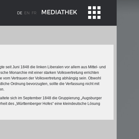
MEDIATHEK
DE
EN
FR
e seit Juni 1848 die linken Liberalen vor allem aus Mittel- und
ische Monarchie mit einer starken Volksvertretung errichten
lte vom Vertrauen der Volksvertretung abhängig sein. Obwohl
liche Ordnung bevorzugten, sollte die Verfassung nicht mit
en.
BLENZ
KAISER KARL V.
paltete sich im September 1848 die Gruppierung „Augsburger
stroms
Wappentafel mit den Wappen Kaiser
rheit des „Württemberger Hofes“ eine kleindeutsche Lösung
Karls V.
te
e am