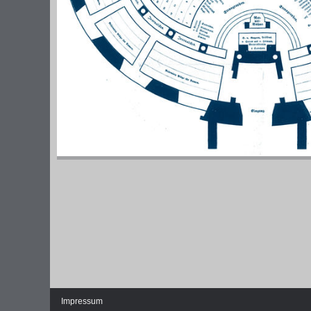
DIE NATIONALVERSAMMLUNG IN DER
WEIMA
PAULSKIRCHE 1848
DEMOK
Fraktionen und Abgeordnete
Regie
Details und Debatten
Politische Ziele der Fraktionen
Fragen und Antworten
Impressum