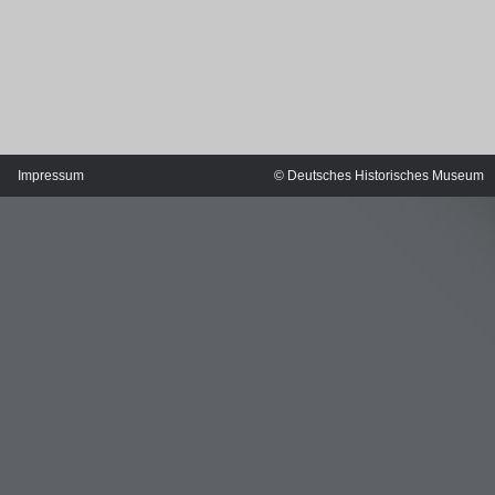
Impressum
© Deutsches Historisches Museum
MERIANS DEUTSCHLAND 1642 - 1654
Interaktive Karte
Bildergalerie Topographia Germaniae
Impressum