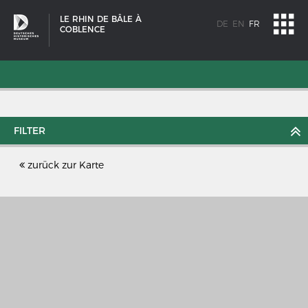
LE RHIN DE BÂLE À
DE
EN
FR
COBLENCE
FILTER
zurück zur Karte
SCHIFFSTYPEN
Entwicklungen im europäischen Schiffbau