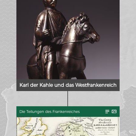
Karl der Kahle und das Westfrankenreich
MERIANS DEUTSCHLAND 1642 - 1654
Interaktive Karte
Die Teilungen des Frankenreiches
Bildergalerie Topographia Germaniae
Impressum