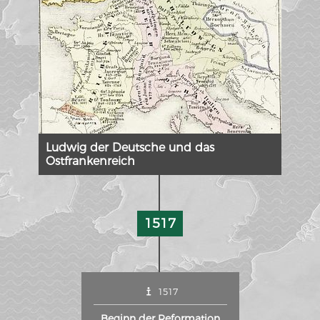
Wissenswert
Ludwig der Deutsche und das
Ostfrankenreich
1517
LE RHIN DE BÂLE À COBLENCE
Carte historique du Rhin de Bâle à Coblence 1794
1517
Détails de la carte historique
Beginn der Reformation