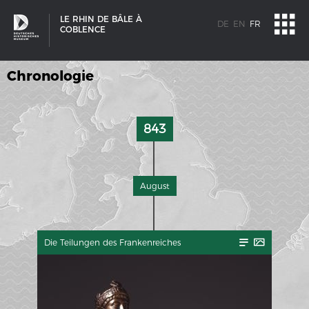
LE RHIN DE BÂLE À
DE
EN
FR
COBLENCE
Chronologie
843
August
Die Teilungen des Frankenreiches
SCHIFFSTYPEN
Entwicklungen im europäischen Schiffbau