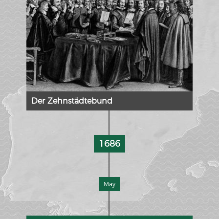
Der Zehnstädtebund
1686
May