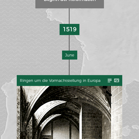
L'histoire franco-allemande
Chronologie der deutsch-französischen Geschichte
1519
June
Ringen um die Vormachtstellung in Europa
WEIMAR: VOM WESEN UND WERT DER DEMOKRATIE
Regierungsprogramm