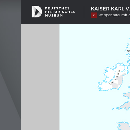
KAISER KARL V
Wappentafel mit d
SCHIFFSTYPEN
MERIA
Entwicklungen im europäischen
Interak
Schiffbau
Bilder
Impre
Wissen