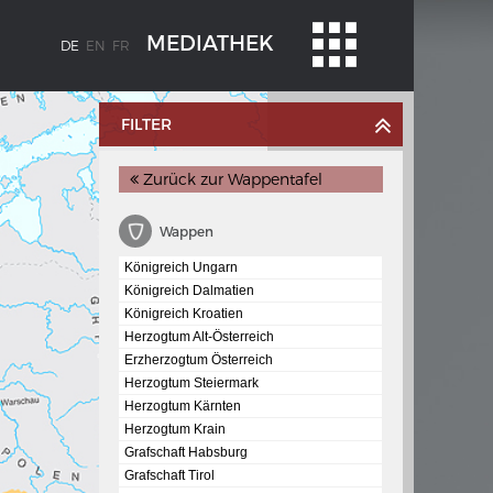
MEDIATHEK
DE
EN
FR
FILTER
Zurück zur Wappentafel
Wappen
Königreich Ungarn
Königreich Dalmatien
Königreich Kroatien
BLENZ
KAISER KARL V.
Herzogtum Alt-Österreich
stroms
Wappentafel mit den Wappen Kaiser
Erzherzogtum Österreich
Karls V.
Herzogtum Steiermark
Herzogtum Kärnten
te
Herzogtum Krain
e am
Grafschaft Habsburg
Grafschaft Tirol