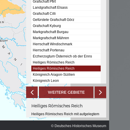
ischen
Grafschaft Pfirt
Landgrafschaft Elsass
Grafschaft Cilli
Gefürstete Grafschaft Görz
Grafschaft Kyburg
Markgrafschaft Burgau
Markgrafschaft Mähren
Herrschaft Windischmark
Herrschaft Portenau
Erzherzogtum Österreich ob der Enns
Heiliges Römisches Reich
Heiliges Römisches Reich
Königreich Aragon-Sizilien
Königreich Leon
Königreich Sizilien
WEITERE GEBIETE
Königreich Jerusalem
Königreich Mallorca
Königreich Galicien
Heiliges Römisches Reich
Königreich Sevilla
Heiliges Römisches Reich mit aufgelegtem
Königreich Sardinien
habsburgischem Wappen Karls V. Titel an
Bougie
Karl mit der Wahl zum römischen König
© Deutsches Historisches Museum
Königreich Murcia
1519 und Krönung zum Kaiser 1530.