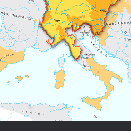
Chronologie der deutsch-französ
Geschichte
R: VOM WESEN UND WERT DER
RATIE
rungsprogramm