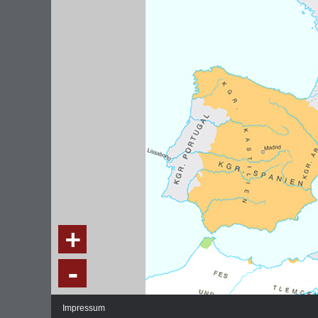
DIE NATIONALVERSAMMLUNG IN DER
WEIMA
PAULSKIRCHE 1848
DEMOK
Fraktionen und Abgeordnete
Regie
+
Details und Debatten
Politische Ziele der Fraktionen
-
Fragen und Antworten
Impressum