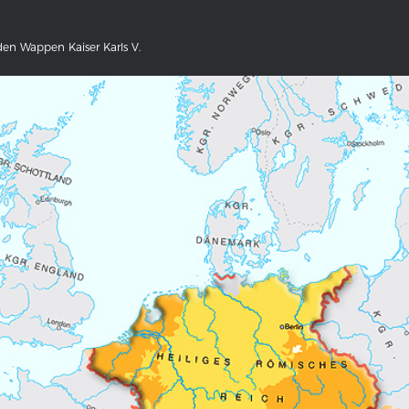
.
en Wappen Kaiser Karls V.
NS DEUTSCHLAND 1642 - 1654
DER RHEIN VON BASEL BIS KO
tive Karte
Ganz neue Vorstellung des Rhein
1794
galerie Topographia Germaniae
Details der historischen Rheinkar
ssum
Deutsch-französische Geschicht
Rhein
swert