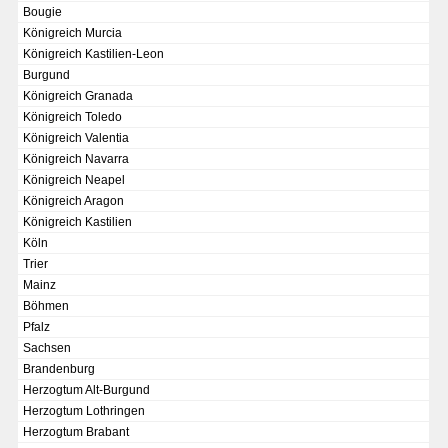
Bougie
Chronologie der deutsch-französischen Geschichte
Königreich Murcia
Königreich Kastilien-Leon
Burgund
Königreich Granada
Königreich Toledo
Königreich Valentia
Königreich Navarra
Königreich Neapel
Königreich Aragon
Königreich Kastilien
Köln
Trier
Mainz
Böhmen
Pfalz
Sachsen
Brandenburg
KAISER KARL V.
Herzogtum Alt-Burgund
Wappentafel mit den Wappen Kaiser Karls V.
Herzogtum Lothringen
Herzogtum Brabant