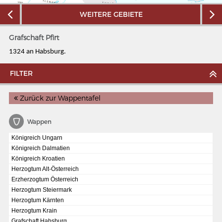
WEITERE GEBIETE
Grafschaft Pfirt
1324 an Habsburg.
FILTER
Zurück zur Wappentafel
Wappen
Königreich Ungarn
Königreich Dalmatien
MERIANS DEUTSCHLAND 1642 - 1654
Königreich Kroatien
Herzogtum Alt-Österreich
Interaktive Karte
Erzherzogtum Österreich
Bildergalerie Topographia Germaniae
Herzogtum Steiermark
Herzogtum Kärnten
Impressum
Herzogtum Krain
Grafschaft Habsburg
Wissenswert