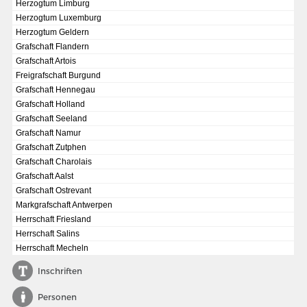
Herzogtum Limburg
Herzogtum Luxemburg
Herzogtum Geldern
Grafschaft Flandern
Grafschaft Artois
Freigrafschaft Burgund
Grafschaft Hennegau
Grafschaft Holland
Grafschaft Seeland
Grafschaft Namur
Grafschaft Zutphen
Grafschaft Charolais
Grafschaft Aalst
Grafschaft Ostrevant
Markgrafschaft Antwerpen
DIE NATIONALVERSAMMLUNG IN DER PAULSKIRCHE 1848
Herrschaft Friesland
Fraktionen und Abgeordnete
Herrschaft Salins
Herrschaft Mecheln
Details und Debatten
Inschriften
Politische Ziele der Fraktionen
Fragen und Antworten
Personen