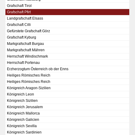
Grafschaft Tirol
Grafschaft Pfirt
Landgrafschaft Elsass
Grafschaft Cilli
Gefürstete Grafschaft Görz
Grafschaft Kyburg
Markgrafschaft Burgau
Markgrafschaft Mähren
Herrschaft Windischmark
Herrschaft Portenau
Erzherzogtum Österreich ob der Enns
Heiliges Römisches Reich
Heiliges Römisches Reich
Königreich Aragon-Sizilien
Königreich Leon
Königreich Sizilien
DER RHEIN VON BASEL BIS KOBLENZ
Königreich Jerusalem
Königreich Mallorca
Ganz neue Vorstellung des Rheinstroms 1794
Königreich Galicien
Details der historischen Rheinkarte
Königreich Sevilla
Königreich Sardinien
Deutsch-französische Geschichte am Rhein