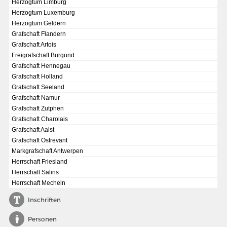
Herzogtum Limburg
Herzogtum Luxemburg
Herzogtum Geldern
Grafschaft Flandern
Grafschaft Artois
Freigrafschaft Burgund
Grafschaft Hennegau
Grafschaft Holland
Grafschaft Seeland
Grafschaft Namur
Grafschaft Zutphen
Grafschaft Charolais
Grafschaft Aalst
Grafschaft Ostrevant
Markgrafschaft Antwerpen
DIE NATIONALVERSAMMLUNG IN DER PAULSKIRCHE 1848
Herrschaft Friesland
Fraktionen und Abgeordnete
Herrschaft Salins
Herrschaft Mecheln
Details und Debatten
Inschriften
Politische Ziele der Fraktionen
Fragen und Antworten
Personen