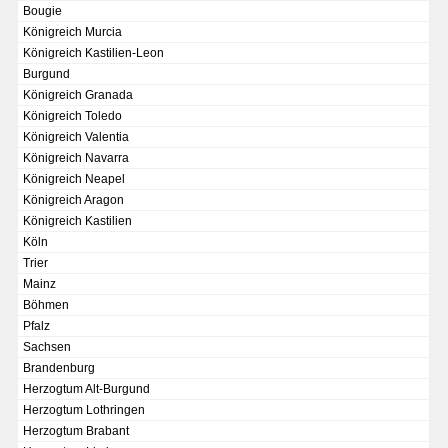
Bougie
Chronologie der deutsch-französischen Geschichte
Königreich Murcia
Königreich Kastilien-Leon
Burgund
Königreich Granada
Königreich Toledo
Königreich Valentia
Königreich Navarra
Königreich Neapel
Königreich Aragon
Königreich Kastilien
Köln
Trier
Mainz
Böhmen
Pfalz
Sachsen
Brandenburg
KAISER KARL V.
Herzogtum Alt-Burgund
Wappentafel mit den Wappen Kaiser Karls V.
Herzogtum Lothringen
Herzogtum Brabant