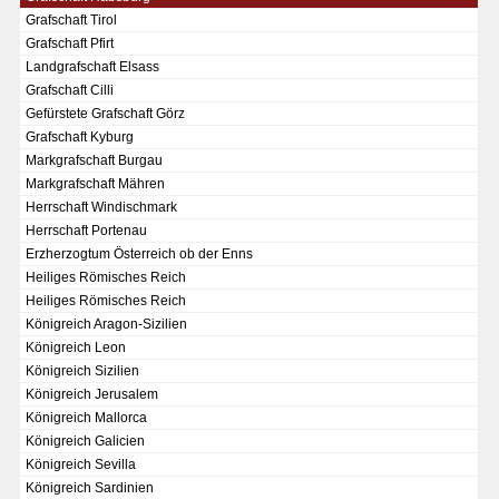
Grafschaft Tirol
Grafschaft Pfirt
Landgrafschaft Elsass
Grafschaft Cilli
Gefürstete Grafschaft Görz
Grafschaft Kyburg
Markgrafschaft Burgau
Markgrafschaft Mähren
Herrschaft Windischmark
Herrschaft Portenau
Erzherzogtum Österreich ob der Enns
Heiliges Römisches Reich
Heiliges Römisches Reich
Königreich Aragon-Sizilien
Königreich Leon
Königreich Sizilien
DER RHEIN VON BASEL BIS KOBLENZ
Königreich Jerusalem
Königreich Mallorca
Ganz neue Vorstellung des Rheinstroms 1794
Königreich Galicien
Details der historischen Rheinkarte
Königreich Sevilla
Königreich Sardinien
Deutsch-französische Geschichte am Rhein