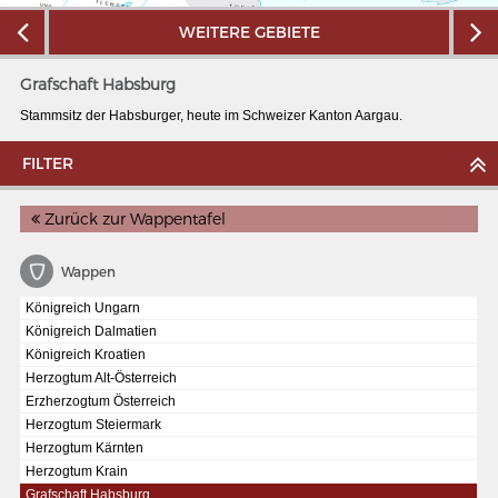
WEITERE GEBIETE
Grafschaft Habsburg
Stammsitz der Habsburger, heute im Schweizer Kanton Aargau.
FILTER
Zurück zur Wappentafel
Wappen
Königreich Ungarn
Königreich Dalmatien
MERIANS DEUTSCHLAND 1642 - 1654
Königreich Kroatien
Herzogtum Alt-Österreich
Interaktive Karte
Erzherzogtum Österreich
Herzogtum Steiermark
Bildergalerie Topographia Germaniae
Herzogtum Kärnten
Impressum
Herzogtum Krain
Grafschaft Habsburg
Wissenswert