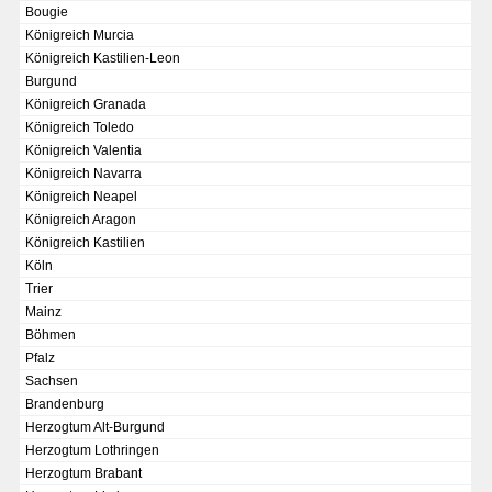
Bougie
Chronologie der deutsch-französischen Geschichte
Königreich Murcia
Königreich Kastilien-Leon
Burgund
Königreich Granada
Königreich Toledo
Königreich Valentia
Königreich Navarra
Königreich Neapel
Königreich Aragon
Königreich Kastilien
Köln
Trier
Mainz
Böhmen
Pfalz
Sachsen
Brandenburg
KAISER KARL V.
Herzogtum Alt-Burgund
Wappentafel mit den Wappen Kaiser Karls V.
Herzogtum Lothringen
Herzogtum Brabant