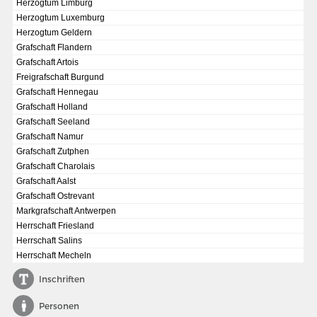
Herzogtum Limburg
Herzogtum Luxemburg
Herzogtum Geldern
Grafschaft Flandern
Grafschaft Artois
Freigrafschaft Burgund
Grafschaft Hennegau
Grafschaft Holland
Grafschaft Seeland
Grafschaft Namur
Grafschaft Zutphen
Grafschaft Charolais
Grafschaft Aalst
Grafschaft Ostrevant
Markgrafschaft Antwerpen
DIE NATIONALVERSAMMLUNG IN DER PAULSKIRCHE 1848
Herrschaft Friesland
Fraktionen und Abgeordnete
Herrschaft Salins
Herrschaft Mecheln
Details und Debatten
Inschriften
Politische Ziele der Fraktionen
Fragen und Antworten
Personen