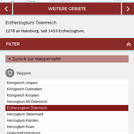
WEITERE GEBIETE
Erzherzogtum Österreich
1278 an Habsburg. Seit 1453 Erzherzogtum.
FILTER
Zurück zur Wappentafel
Wappen
Königreich Ungarn
Königreich Dalmatien
MERIANS DEUTSCHLAND 1642 - 1654
Königreich Kroatien
Herzogtum Alt-Österreich
Interaktive Karte
Erzherzogtum Österreich
Herzogtum Steiermark
Bildergalerie Topographia Germaniae
Herzogtum Kärnten
Impressum
Herzogtum Krain
Grafschaft Habsburg
Wissenswert