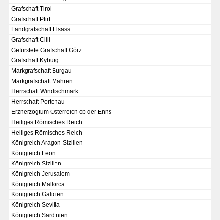
Grafschaft Tirol
Grafschaft Pfirt
Landgrafschaft Elsass
Grafschaft Cilli
Gefürstete Grafschaft Görz
Grafschaft Kyburg
Markgrafschaft Burgau
Markgrafschaft Mähren
Herrschaft Windischmark
Herrschaft Portenau
Erzherzogtum Österreich ob der Enns
Heiliges Römisches Reich
Heiliges Römisches Reich
Königreich Aragon-Sizilien
Königreich Leon
Königreich Sizilien
DER RHEIN VON BASEL BIS KOBLENZ
Königreich Jerusalem
Königreich Mallorca
Ganz neue Vorstellung des Rheinstroms 1794
Königreich Galicien
Details der historischen Rheinkarte
Königreich Sevilla
Königreich Sardinien
Deutsch-französische Geschichte am Rhein