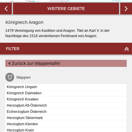
WEITERE GEBIETE
Königreich Aragon
1479 Vereinigung von Kastilien und Aragon. Titel an Karl V. in der
Nachfolge des 1516 verstorbenen Ferdinand von Aragon.
FILTER
Zurück zur Wappentafel
Wappen
Königreich Ungarn
Königreich Dalmatien
MERIANS DEUTSCHLAND 1642 - 1654
Königreich Kroatien
Interaktive Karte
Herzogtum Alt-Österreich
Erzherzogtum Österreich
Bildergalerie Topographia Germaniae
Herzogtum Steiermark
Impressum
Herzogtum Kärnten
Herzogtum Krain
Wissenswert