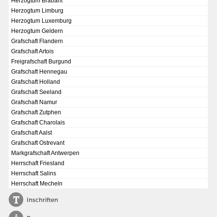
Herzogtum Brabant
Herzogtum Limburg
Herzogtum Luxemburg
Herzogtum Geldern
Grafschaft Flandern
Grafschaft Artois
Freigrafschaft Burgund
Grafschaft Hennegau
Grafschaft Holland
Grafschaft Seeland
Grafschaft Namur
Grafschaft Zutphen
Grafschaft Charolais
Grafschaft Aalst
Grafschaft Ostrevant
DIE NATIONALVERSAMMLUNG IN DER PAULSKIRCHE 1848
Markgrafschaft Antwerpen
Fraktionen und Abgeordnete
Herrschaft Friesland
Herrschaft Salins
Details und Debatten
Herrschaft Mecheln
Politische Ziele der Fraktionen
Inschriften
Fragen und Antworten