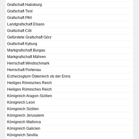
Grafschaft Habsburg
Grafschaft Tirol
Grafschaft Pfirt
Landgrafschaft Elsass
Grafschaft Cilli
Gefürstete Grafschaft Görz
Grafschaft Kyburg
Markgrafschaft Burgau
Markgrafschaft Mähren
Herrschaft Windischmark
Herrschaft Portenau
Erzherzogtum Österreich ob der Enns
Heiliges Römisches Reich
Heiliges Römisches Reich
Königreich Aragon-Sizilien
Königreich Leon
DER RHEIN VON BASEL BIS KOBLENZ
Königreich Sizilien
Königreich Jerusalem
Ganz neue Vorstellung des Rheinstroms 1794
Königreich Mallorca
Details der historischen Rheinkarte
Königreich Galicien
Königreich Sevilla
Deutsch-französische Geschichte am Rhein