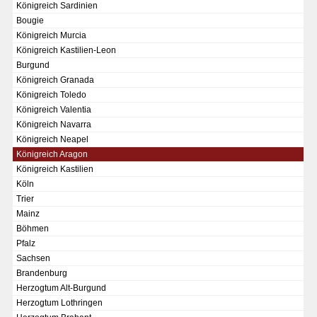
Königreich Sardinien
Chronologie der deutsch-französischen Geschichte
Bougie
Königreich Murcia
Königreich Kastilien-Leon
Burgund
Königreich Granada
Königreich Toledo
Königreich Valentia
Königreich Navarra
Königreich Neapel
Königreich Aragon
Königreich Kastilien
Köln
Trier
Mainz
Böhmen
Pfalz
Sachsen
KAISER KARL V.
Brandenburg
Wappentafel mit den Wappen Kaiser Karls V.
Herzogtum Alt-Burgund
Herzogtum Lothringen