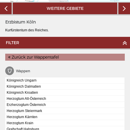
WEITERE GEBIETE
Erzbistum Köln
Kurfürstentum des Reiches.
FILTER
Zurück zur Wappentafel
Wappen
Königreich Ungarn
Königreich Dalmatien
MERIANS DEUTSCHLAND 1642 - 1654
Königreich Kroatien
Herzogtum Alt-Österreich
Interaktive Karte
Erzherzogtum Österreich
Herzogtum Steiermark
Bildergalerie Topographia Germaniae
Herzogtum Kärnten
Impressum
Herzogtum Krain
Grafschaft Habsburg
Wissenswert