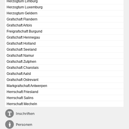
Herzogtum Limburg
Herzogtum Luxemburg
Herzogtum Geldern
Grafschaft Flandern
Grafschaft Artois
Freigrafschaft Burgund
Grafschaft Hennegau
Grafschaft Holland
Grafschaft Seeland
Grafschaft Namur
Grafschaft Zutphen
Grafschaft Charolais
Grafschaft Aalst
Grafschaft Ostrevant
Markgrafschaft Antwerpen
DIE NATIONALVERSAMMLUNG IN DER PAULSKIRCHE 1848
Herrschaft Friesland
Fraktionen und Abgeordnete
Herrschaft Salins
Herrschaft Mecheln
Details und Debatten
Inschriften
Politische Ziele der Fraktionen
Fragen und Antworten
Personen