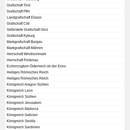
Grafschaft Tirol
Grafschaft Pfirt
Landgrafschaft Elsass
Grafschaft Cilli
Gefürstete Grafschaft Görz
Grafschaft Kyburg
Markgrafschaft Burgau
Markgrafschaft Mähren
Herrschaft Windischmark
Herrschaft Portenau
Erzherzogtum Österreich ob der Enns
Heiliges Römisches Reich
Heiliges Römisches Reich
Königreich Aragon-Sizilien
Königreich Leon
Königreich Sizilien
DER RHEIN VON BASEL BIS KOBLENZ
Königreich Jerusalem
Königreich Mallorca
Ganz neue Vorstellung des Rheinstroms 1794
Königreich Galicien
Details der historischen Rheinkarte
Königreich Sevilla
Königreich Sardinien
Deutsch-französische Geschichte am Rhein