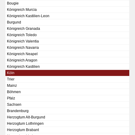
Bougie
Chronologie der deutsch-französischen Geschichte
Königreich Murcia
Königreich Kastilien-Leon
Burgund
Königreich Granada
Königreich Toledo
Königreich Valentia
Königreich Navarra
Königreich Neapel
Königreich Aragon
Königreich Kastilien
Köln
Trier
Mainz
Böhmen
Pfalz
Sachsen
Brandenburg
KAISER KARL V.
Herzogtum Alt-Burgund
Wappentafel mit den Wappen Kaiser Karls V.
Herzogtum Lothringen
Herzogtum Brabant