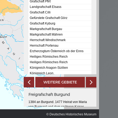
ischen
Grafschaft Pfirt
Landgrafschaft Elsass
Grafschaft Cilli
Gefürstete Grafschaft Görz
Grafschaft Kyburg
Markgrafschaft Burgau
Markgrafschaft Mähren
Herrschaft Windischmark
Herrschaft Portenau
Erzherzogtum Österreich ob der Enns
Heiliges Römisches Reich
Heiliges Römisches Reich
Königreich Aragon-Sizilien
Königreich Leon
Königreich Sizilien
WEITERE GEBIETE
Königreich Jerusalem
Königreich Mallorca
Freigrafschaft Burgund
Königreich Galicien
Königreich Sevilla
1384 an Burgund. 1477 Heirat von Maria
Königreich Sardinien
von Burgund und dem späteren Kaiser
Maximilian I. 1482 fielen die burgundischen
Bougie
© Deutsches Historisches Museum
Länder durch den Tod Marias an das Haus
Königreich Murcia