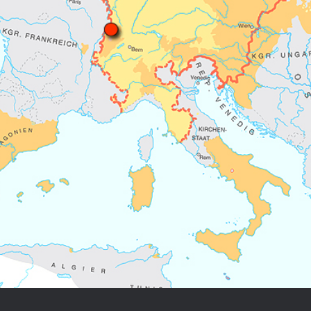
Chronologie der deutsch-französ
Geschichte
R: VOM WESEN UND WERT DER
RATIE
rungsprogramm