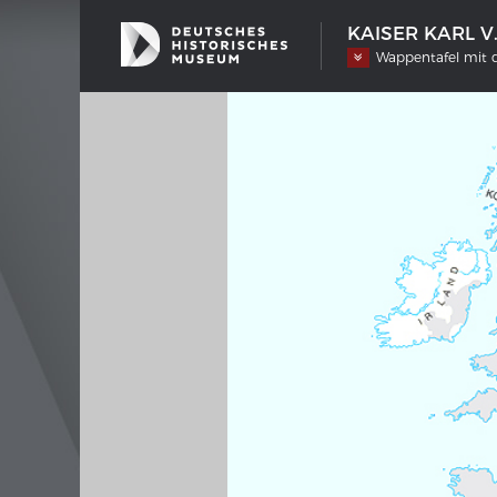
KAISER KARL V
Wappentafel mit d
SCHIFFSTYPEN
MERIA
Entwicklungen im europäischen
Interak
Schiffbau
Bilder
Impre
Wissen