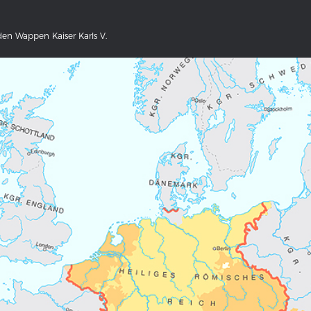
.
en Wappen Kaiser Karls V.
NS DEUTSCHLAND 1642 - 1654
DER RHEIN VON BASEL BIS KO
tive Karte
Ganz neue Vorstellung des Rhein
1794
galerie Topographia Germaniae
Details der historischen Rheinkar
ssum
Deutsch-französische Geschicht
Rhein
swert