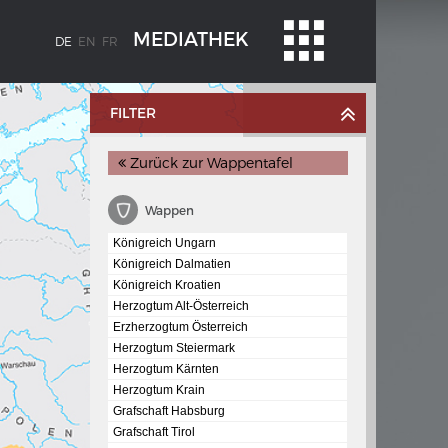
MEDIATHEK
DE
EN
FR
FILTER
Zurück zur Wappentafel
Wappen
Königreich Ungarn
Königreich Dalmatien
Königreich Kroatien
BLENZ
KAISER KARL V.
Herzogtum Alt-Österreich
stroms
Wappentafel mit den Wappen Kaiser
Erzherzogtum Österreich
Karls V.
Herzogtum Steiermark
Herzogtum Kärnten
te
Herzogtum Krain
e am
Grafschaft Habsburg
Grafschaft Tirol