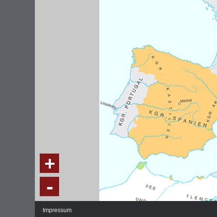
DIE NATIONALVERSAMMLUNG IN DER
WEIMA
PAULSKIRCHE 1848
DEMOK
Fraktionen und Abgeordnete
Regie
+
Details und Debatten
Politische Ziele der Fraktionen
-
Fragen und Antworten
Impressum