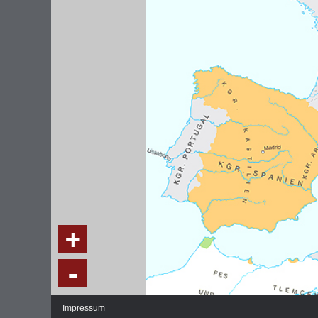
DIE NATIONALVERSAMMLUNG IN DER
WEIMA
PAULSKIRCHE 1848
DEMOK
Fraktionen und Abgeordnete
Regie
+
Details und Debatten
Politische Ziele der Fraktionen
-
Fragen und Antworten
Impressum