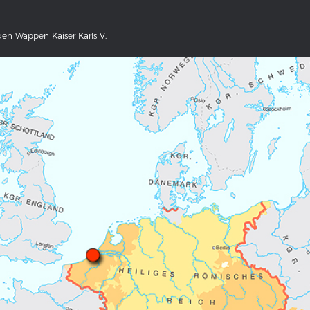
.
en Wappen Kaiser Karls V.
NS DEUTSCHLAND 1642 - 1654
DER RHEIN VON BASEL BIS KO
tive Karte
Ganz neue Vorstellung des Rhein
1794
galerie Topographia Germaniae
Details der historischen Rheinkar
ssum
Deutsch-französische Geschicht
Rhein
swert