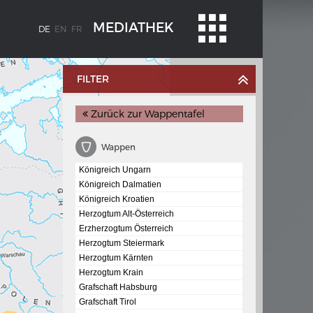
MEDIATHEK
DE
EN
FR
FILTER
Zurück zur Wappentafel
Wappen
Königreich Ungarn
Königreich Dalmatien
Königreich Kroatien
BLENZ
KAISER KARL V.
Herzogtum Alt-Österreich
stroms
Wappentafel mit den Wappen Kaiser
Erzherzogtum Österreich
Karls V.
Herzogtum Steiermark
Herzogtum Kärnten
te
Herzogtum Krain
e am
Grafschaft Habsburg
Grafschaft Tirol