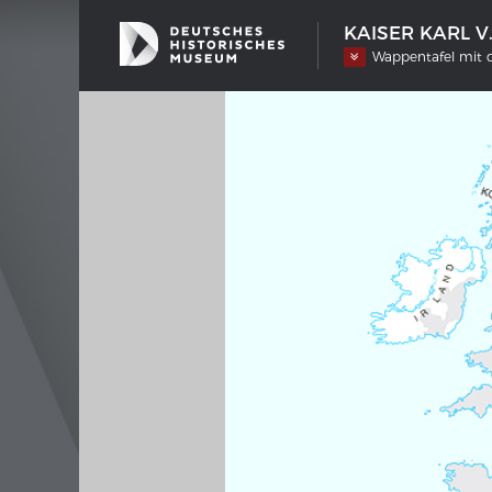
KAISER KARL V
Wappentafel mit d
SCHIFFSTYPEN
MERIA
Entwicklungen im europäischen
Interak
Schiffbau
Bilder
Impre
Wissen