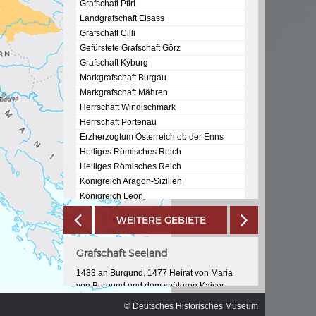
ischen
Grafschaft Pfirt
Landgrafschaft Elsass
Grafschaft Cilli
Gefürstete Grafschaft Görz
Grafschaft Kyburg
Markgrafschaft Burgau
Markgrafschaft Mähren
Herrschaft Windischmark
Herrschaft Portenau
Erzherzogtum Österreich ob der Enns
Heiliges Römisches Reich
Heiliges Römisches Reich
Königreich Aragon-Sizilien
Königreich Leon
Königreich Sizilien
WEITERE GEBIETE
Königreich Jerusalem
Königreich Mallorca
Grafschaft Seeland
Königreich Galicien
Königreich Sevilla
1433 an Burgund. 1477 Heirat von Maria
Königreich Sardinien
von Burgund und dem späteren Kaiser
Maximilian I. 1482 fielen die burgundischen
Bougie
© Deutsches Historisches Museum
Länder durch den Tod Marias an das Haus
Königreich Murcia