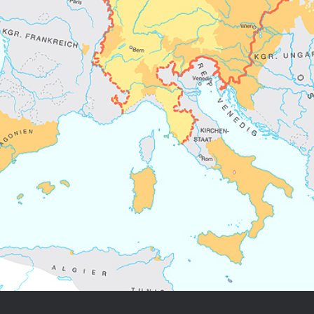
Chronologie der deutsch-französ
Geschichte
R: VOM WESEN UND WERT DER
RATIE
rungsprogramm