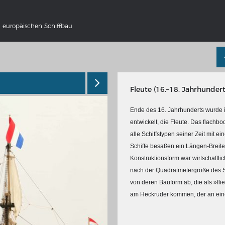
 europäischen Schiffbau
Fleute (16.–18. Jahrhundert
Ende des 16. Jahrhunderts wurde i
entwickelt, die Fleute. Das flach
alle Schiffstypen seiner Zeit mit 
Schiffe besaßen ein Längen-Breiten
NS DEUTSCHLAND 1642 - 1654
DER RHEIN VON BASEL BIS KO
Konstruktionsform war wirtschaftli
tive Karte
Ganz neue Vorstellung des Rhein
nach der Quadratmetergröße des Sc
1794
galerie Topographia Germaniae
von deren Bauform ab, die als »fl
Details der historischen Rheinkar
am Heckruder kommen, der an eine
ssum
Deutsch-französische Geschicht
Rhein
swert