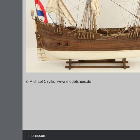
DIE NATIONALVERSAMMLUNG IN DER
WEIMA
© Michael Czytko, www.modelships.de
PAULSKIRCHE 1848
DEMOK
Fraktionen und Abgeordnete
Regie
Details und Debatten
Politische Ziele der Fraktionen
Fragen und Antworten
Impressum