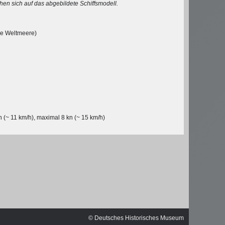
ischen
hen sich auf das abgebildete Schiffsmodell.
e Weltmeere)
(~ 11 km/h), maximal 8 kn (~ 15 km/h)
© Michael Czytko,
© Deutsches Historisches Museum