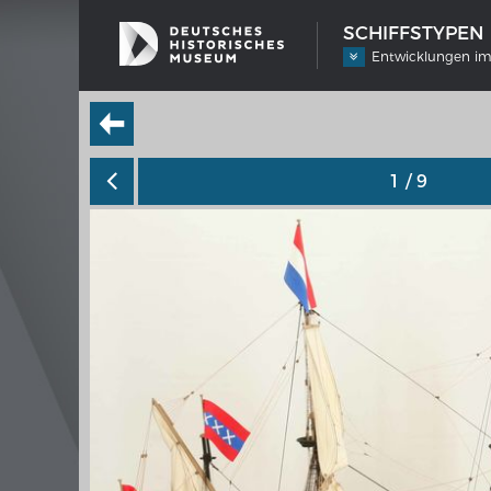
SCHIFFSTYPEN
Entwicklungen im
1
/ 9
SCHIFFSTYPEN
MERIA
Entwicklungen im europäischen
Interak
Schiffbau
Bilder
Impre
Wissen