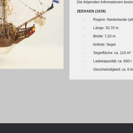
Chronologie der deutsch-französ
Die folgenden Informationen bezie
Geschichte
ZEEHAEN (1639)
· Region: Niederlande (all
· Länge: 30,70 m
· Breite: 7,20 m
· Antrieb: Segel
· Segelfläche: ca. 110 m²
· Ladekapazität: ca. 600 t
· Geschwindigkeit: ca. 6 kn 
R: VOM WESEN UND WERT DER
RATIE
© Michael Czytko, www.modelships.de
rungsprogramm