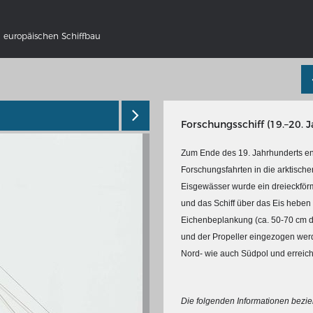
 europäischen Schiffbau
Forschungsschiff (19.–20. 
Zum Ende des 19. Jahrhunderts entw
Forschungsfahrten in die arktisch
Eisgewässer wurde ein dreieckför
und das Schiff über das Eis heben s
NS DEUTSCHLAND 1642 - 1654
DER RHEIN VON BASEL BIS KO
Eichenbeplankung (ca. 50-70 cm di
tive Karte
Ganz neue Vorstellung des Rhein
und der Propeller eingezogen we
1794
galerie Topographia Germaniae
Nord- wie auch Südpol und erreicht
Details der historischen Rheinkar
ssum
Deutsch-französische Geschicht
Rhein
swert
Die folgenden Informationen bezie