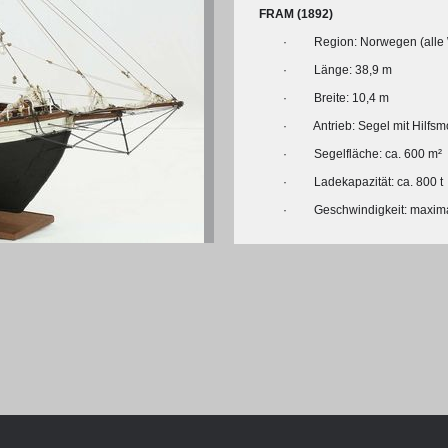
Chronologie der deutsch-französ
FRAM (1892)
Geschichte
· Region: Norwegen (alle 
· Länge: 38,9 m
· Breite: 10,4 m
· Antrieb: Segel mit Hilfsmo
· Segelfläche: ca. 600 m²
· Ladekapazität: ca. 800 t
· Geschwindigkeit: maximal
R: VOM WESEN UND WERT DER
RATIE
© Michael Czytko, www.modelships.de
rungsprogramm