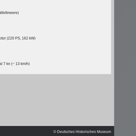
ischen
Weltmeere)
tor (220 PS, 162 kW)
 7 kn (~ 13 km/h)
© Michael Czytko,
© Deutsches Historisches Museum