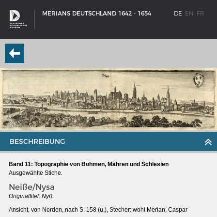
MERIANS DEUTSCHLAND 1642 - 1654
DE
EN
FR
BESCHREIBUNG
Band 11: Topographie von Böhmen, Mähren und Schlesien
Ausgewählte Stiche
.
Neiße/Nysa
SCHIFFSTYPEN
Originaltitel: Nyß.
Entwicklungen im europäischen Schiffbau
Ansicht, von Norden, nach S. 158 (u.), Stecher: wohl Merian, Caspar