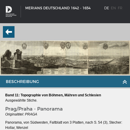
MERIANS DEUTSCHLAND 1642 - 1654
DE
EN
FR
BESCHREIBUNG
Band 11: Topographie von Böhmen, Mähren und Schlesien
Ausgewählte Stiche
.
Prag/Praha - Panorama
SCHIFFSTYPEN
Originaltitel: PRAGA
Entwicklungen im europäischen Schiffbau
Panorama, von Südwesten, Faltblatt von 3 Platten, nach S. 54 (3), Stecher:
Hollar, Wenzel