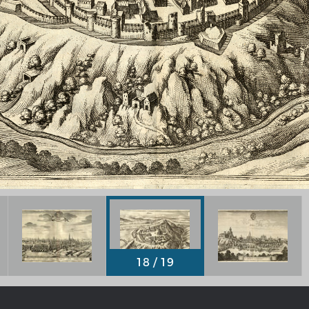
Chronologie der deutsch-französ
Geschichte
R: VOM WESEN UND WERT DER
RATIE
rungsprogramm