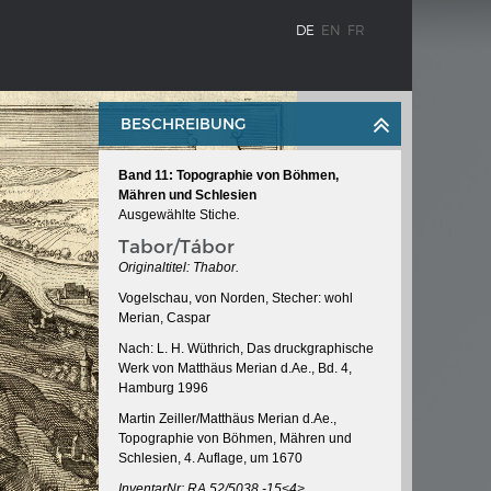
DE
EN
FR
BESCHREIBUNG
Band 11: Topographie von Böhmen,
Mähren und Schlesien
Ausgewählte Stiche
.
Tabor/Tábor
Originaltitel: Thabor.
Vogelschau, von Norden, Stecher: wohl
Merian, Caspar
BLENZ
KAISER KARL V.
Nach: L. H. Wüthrich, Das druckgraphische
stroms
Wappentafel mit den Wappen Kaiser
Werk von Matthäus Merian d.Ae., Bd. 4,
Karls V.
Hamburg 1996
te
Martin Zeiller/Matthäus Merian d.Ae.,
Topographie von Böhmen, Mähren und
e am
Schlesien, 4. Auflage, um 1670
InventarNr: RA 52/5038 -15<4>