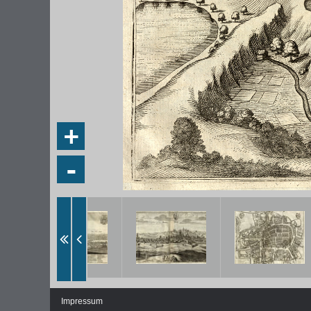
+
-
DIE NATIONALVERSAMMLUNG IN DER
WEIMA
PAULSKIRCHE 1848
DEMOK
Fraktionen und Abgeordnete
Regie
Details und Debatten
Politische Ziele der Fraktionen
Fragen und Antworten
Impressum