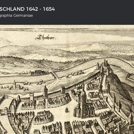
CHLAND 1642 - 1654
ographia Germaniae
NS DEUTSCHLAND 1642 - 1654
DER RHEIN VON BASEL BIS KO
tive Karte
Ganz neue Vorstellung des Rhein
1794
rgalerie Topographia Germaniae
Details der historischen Rheinkar
ssum
Deutsch-französische Geschicht
Rhein
swert