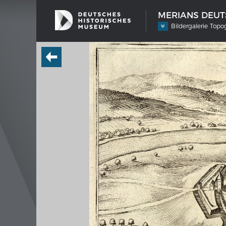
MERIANS DEUTS
Bildergalerie Top
SCHIFFSTYPEN
MERIA
Entwicklungen im europäischen
Interak
Schiffbau
Bilde
Impre
Wissen