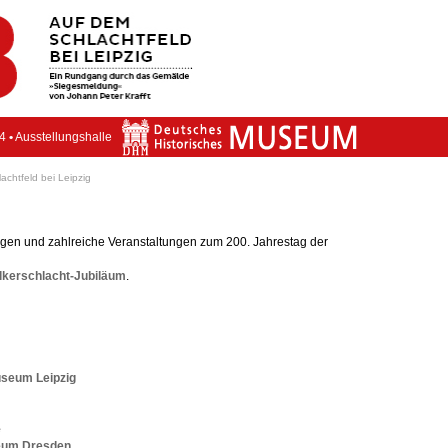
14
•
Ausstellungshalle
chtfeld bei Leipzig
ngen und zahlreiche Veranstaltungen zum 200. Jahrestag der
lkerschlacht-Jubiläum
.
useum Leipzig
e
seum Dresden