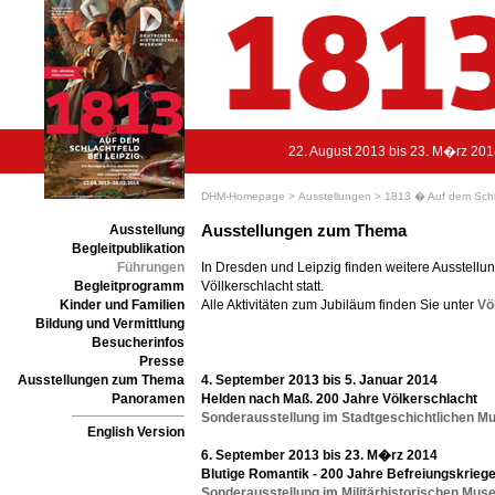
22. August 2013 bis 23. M�rz 20
DHM-Homepage >
Ausstellungen >
1813 � Auf dem Schla
Ausstellungen zum Thema
Ausstellung
Begleitpublikation
Führungen
In Dresden und Leipzig finden weitere Ausstellu
Begleitprogramm
Völlkerschlacht statt.
Kinder und Familien
Alle Aktivitäten zum Jubiläum finden Sie unter
Vö
Bildung und Vermittlung
Besucherinfos
Presse
Ausstellungen zum Thema
4. September 2013 bis 5. Januar 2014
Panoramen
Helden nach Maß. 200 Jahre Völkerschlacht
Sonderausstellung im Stadtgeschichtlichen M
English Version
6. September 2013 bis 23. M�rz 2014
Blutige Romantik - 200 Jahre Befreiungskrieg
Sonderausstellung im Militärhistorischen Mu