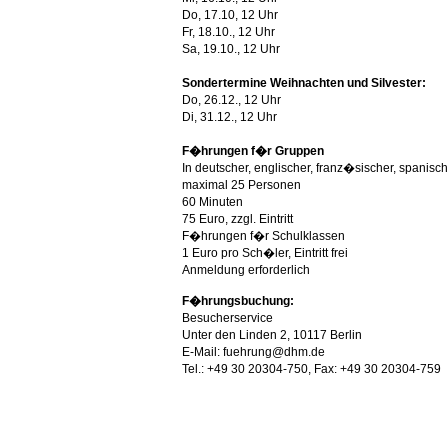
Do, 17.10, 12 Uhr
Fr, 18.10., 12 Uhr
Sa, 19.10., 12 Uhr
Sondertermine Weihnachten und Silvester:
Do, 26.12., 12 Uhr
Di, 31.12., 12 Uhr
F�hrungen f�r Gruppen
In deutscher, englischer, franz�sischer, spanisc
maximal 25 Personen
60 Minuten
75 Euro, zzgl. Eintritt
F�hrungen f�r Schulklassen
1 Euro pro Sch�ler, Eintritt frei
Anmeldung erforderlich
F�hrungsbuchung:
Besucherservice
Unter den Linden 2, 10117 Berlin
E-Mail:
fuehrung@dhm.de
Tel.: +49 30 20304-750, Fax: +49 30 20304-759