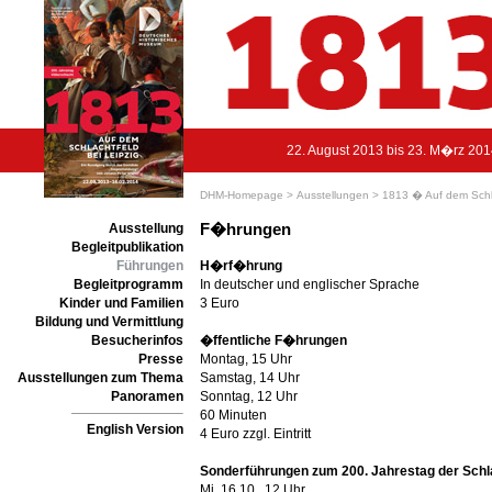
22. August 2013 bis 23. M�rz 20
DHM-Homepage >
Ausstellungen >
1813 � Auf dem Schla
F�hrungen
Ausstellung
Begleitpublikation
Führungen
H�rf�hrung
Begleitprogramm
In deutscher und englischer Sprache
Kinder und Familien
3 Euro
Bildung und Vermittlung
Besucherinfos
�ffentliche F�hrungen
Presse
Montag, 15 Uhr
Ausstellungen zum Thema
Samstag, 14 Uhr
Panoramen
Sonntag, 12 Uhr
60 Minuten
English Version
4 Euro zzgl. Eintritt
Sonderführungen zum 200. Jahrestag der Schla
Mi, 16.10., 12 Uhr