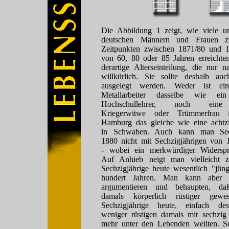
Die Abbildung 1 zeigt, wie viele un
deutschen Männern und Frauen zu
Zeitpunkten zwischen 1871/80 und 1
von 60, 80 oder 85 Jahren erreichten
derartige Alterseinteilung, die nur n
willkürlich. Sie sollte deshalb a
ausgelegt werden. Weder ist ein 
Metallarbeiter dasselbe wie ein 
Hochschullehrer, noch eine a
Kriegerwitwe oder Trümmerfrau 
Hamburg das gleiche wie eine achtzi
in Schwaben. Auch kann man Sech
1880 nicht mit Sechzigjährigen von 1
- wobei ein merkwürdiger Widerspru
Auf Anhieb neigt man vielleicht z
Sechzigjährige heute wesentlich "jüng
hundert Jahren. Man kann aber 
argumentieren und behaupten, daß
damals körperlich rüstiger gew
Sechzigjährige heute, einfach de
weniger rüstigen damals mit sechzig 
mehr unter den Lebenden weilten. Sei