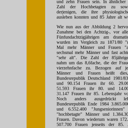
und zehn Frauen sein. In ähnliche
Zahl der Hochbetagten zu sow
derjenigen, die ihre physiologisc
ausleben konnten und 85 Jahre alt w
Wie nun aus der Abbildung 2 hervorg
Zunahme bei den Achtzig-, vor all
Fünfundachtzigjährigen am dramati
wurden im Vergleich zu 1871/80 "n
Mal mehr Männer und Frauen "alt
sechsmal mehr Männer und fast ach
"sehr alt". Die Zahl der 85jähri
nahm um das 8,6fache, die der Fra
vierzehnfache zu. Bezogen auf je
Männer und Frauen heißt die
Bundesrepublik Deutschland 1981/8
und 90.154 Frauen ihr 60. 29.
51.593 Frauen ihr 80. und 14.
31.147 Frauen ihr 85. Lebensjahr vo
Noch anders ausgedrückt l
Bundesrepublik Ende 1984 3.865.00
und 6.552.400 "Jungseniorinnen"
"hochbetagte" Männer und 1.384.30
Frauen. Davon wiederum waren 172
507.700 Frauen jenseits der 85.