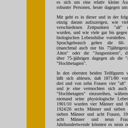
es sich um eine relativ kleine Au
robuster Personen, heute dagegen um
Mir geht es in dieser und in der fol
einzig darum aufzuzeigen, wie vi
verschiedenen Zeitpunkten "alt"
wurden, und wie viele gar bis gegen
biologischen Lebenshülse vorstießen
Sprachgebrauch gelten die 60- 
(manchmal auch nur bis 75jährigen)
Alten" oder die "Jungsenioren", d
über 75-)jährigen dagegen als die "a
"Hochbetagten".
In den obersten beiden Teilfiguren
läßt sich ablesen, daß 1871/80 v
drei und von zehn Frauen vier "alt" 
und je eine vermochten sich auch
"Hochbetagten" einzureihen, währe
niemand seine physiologische Lebens
1901/10 wurden vier Männer und fü
1924/26 sechs Männer und sieben 
sieben Männer und acht Frauen, 198
acht Männer und neun Fra
Jahrhundertwende könnten es neun 