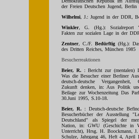
Demokratischen Republik im Auftrag
der Freien Deutschen Jugend, Berlin
Wilhelmi
, J.: Jugend in der DDR, B
Winkler
, G. (Hg.): Sozialreport
Fakten zur sozialen Lage in der DD
Zentner
, C./F.
Bedürftig
(Hg.): Da
des Dritten Reiches, München 1985
Besucherreaktionen
Beier, R.
: Bericht zur (mentalen) 
Was die Besucher einer Berliner Auss
deutsch-deutsche Vergangenheit,
Zukunft denken, in: Aus Politik und
Beilage zur Wochenzeitung Das Par
30.Juni 1995, S.10-18.
Beier, R.
: Deutsch-deutsche Befind
Besucherbücher der Ausstellung "Le
Deutschland" als Spiegel der me
Nation, in: GWU (Geschichte in W
Unterricht), Hrsg. H. Boockmann, J
Schulze, Jahrgang 46, Heft 4, April 