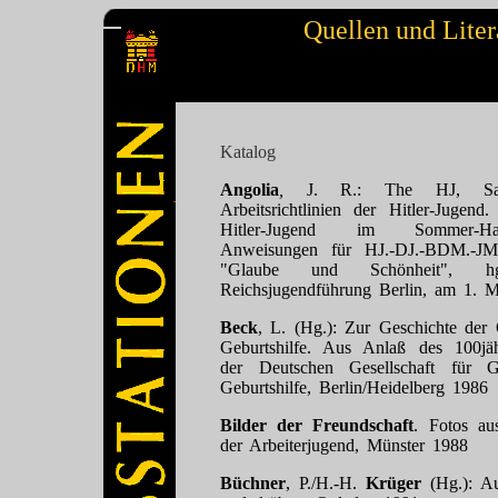
Quellen und Liter
Katalog
Angolia
,
J. R.: The HJ, Sa
Arbeitsrichtlinien der Hitler-Jugend
Hitler-Jugend im Sommer-Ha
Anweisungen für HJ.-DJ.-BDM.-J
"Glaube und Schönheit", 
Reichsjugendführung Berlin, am 1. 
Beck
, L. (Hg.): Zur Geschichte der
Geburtshilfe. Aus Anlaß des 100jä
der Deutschen Gesellschaft für 
Geburtshilfe, Berlin/Heidelberg 1986
Bilder der Freundschaft
. Fotos au
der Arbeiterjugend, Münster 1988
Büchner
, P./H.-H.
Krüger
(Hg.): A