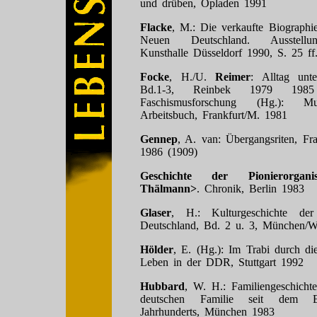
und drüben, Opladen 1991
Flacke
, M.: Die verkaufte Biographi
Neuen Deutschland. Ausstellun
Kunsthalle Düsseldorf 1990, S. 25 ff
Focke
, H./U.
Reimer
: Alltag unt
Bd.1-3, Reinbek 1979 1985 
Faschismusforschung (Hg.): Mu
Arbeitsbuch, Frankfurt/M. 1981
Gennep
, A. van: Übergangsriten, Fr
1986 (1909)
Geschichte der Pionierorgani
Thälmann>
. Chronik, Berlin 1983
Glaser
, H.: Kulturgeschichte der
Deutschland, Bd. 2 u. 3, München/W
Hölder
, E. (Hg.): Im Trabi durch di
Leben in der DDR, Stuttgart 1992
Hubbard
, W. H.: Familiengeschichte
deutschen Familie seit dem 
Jahrhunderts, München 1983