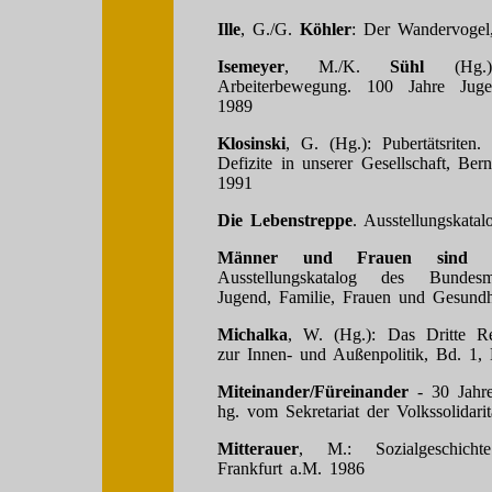
Ille
, G./G.
Köhler
: Der Wandervogel
Isemeyer
, M./K.
Sühl
(Hg.)
Arbeiterbewegung. 100 Jahre Juge
1989
Klosinski
, G. (Hg.): Pubertätsriten.
Defizite in unserer Gesellschaft, Bern
1991
Die Lebenstreppe
. Ausstellungskata
Männer und Frauen sind glei
Ausstellungskatalog des Bundesm
Jugend, Familie, Frauen und Gesund
Michalka
, W. (Hg.): Das Dritte R
zur Innen- und Außenpolitik, Bd. 1
Miteinander/Füreinander
- 30 Jahre 
hg. vom Sekretariat der Volkssolidari
Mitterauer
, M.: Sozialgeschich
Frankfurt a.M. 1986