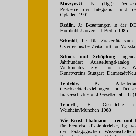
Muszynski
, B. (Hg.): Deutsche
Probleme der Integration und der 
Opladen 1991
Redlin
, J.: Bestattungen in der D
Humboldt-Universität Berlin 1985
Schmidt
, L.: Die Zuckertüte zum S
Österreichische Zeitschrift für Volks
Schock und Schöpfung
. Jugend
Jahrhundert, Ausstellungskatalo
Werkbundes e.V. und des Würt
Kunstvereins Stuttgart, Darmstadt/N
Tenfelde
, K.: Arbeiterfa
Geschlechterbeziehungen im Deutsc
In: Geschichte und Gesellschaft 18 (1
Tenorth
, E.: Geschichte de
Weinheim/München 1988
Wie Ernst Thälmann - treu und 
für Freundschaftspionierleiter, hg. 
der Pädagogischen Wissenschafte