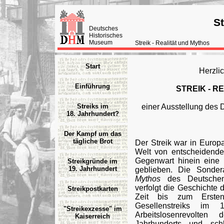
St
Deutsches
Historisches
Museum
Streik - Realität und Mythos
Start
Herzli
Einführung
STREIK - R
Streiks im
einer Ausstellung des
18. Jahrhundert?
Der Kampf um das
tägliche Brot
Der Streik war in Europ
Welt von entscheidender
Gegenwart hinein eine 
Streikgründe im
19. Jahrhundert
geblieben. Die Sonder
Mythos
des Deutschen
verfolgt die Geschichte d
Streikpostkarten
Zeit bis zum Ersten
Gesellenstreiks im 
"Streikexzesse" im
Arbeitslosenrevolte
Kaiserreich
Jahrhunderts und sch