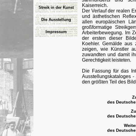
Kaiserreich.
Streik in der Kunst
Der Verlauf der realen E
und ästhetischen Refle
Die Ausstellung
allen europäischen Lä
großformatige Streikg
Impressum
Arbeiterbewegung. Im Ze
der ersten dieser Bild
Koehler. Gemälde aus 
zeigen, wie Künstler 
zuwandten und damit ih
Gerechtigkeit leisteten.
Die Fassung für das Int
Ausstellungskataloges - 
den größten Teil des Bild
Z
des Deutsche
Zu
des Deutsche
Weite
des Deutsche