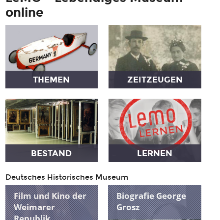
online
THEMEN
ZEITZEUGEN
BESTAND
LERNEN
Deutsches Historisches Museum
Film und Kino der
Biografie George
Weimarer
Grosz
Republik