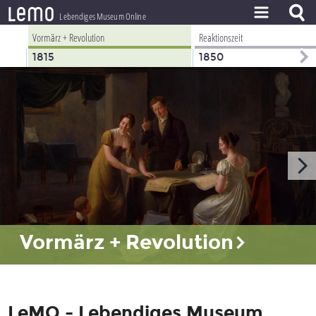
l
e
m
o
Lebendiges Museum Online
Vormärz + Revolution
Reaktionszeit
ZEITSTRAHL
1815
1850
THEMEN
ZEITZEUGEN
BESTAND
LERNEN
PROJEKT
Vormärz + Revolution
LeMO - Lebendiges Museum