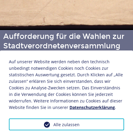
Aufforderung für die Wahlen zur
Stadtverordnetenversammlung
am 25., 26. und 27. Juni 1849
Auf unserer Website werden neben den technisch
unbedingt notwendigen Cookies noch Cookies zur
statistischen Auswertung gesetzt. Durch Klicken auf „Alle
"Aufforderung / an / die stimmfähigen Bürger des
zulassen“ erklären Sie sich einverstanden, dass wir
Zeughaus-Bezirks."
Cookies zu Analyse-Zwecken setzen. Das Einverständnis
Magistrat (Berlin)
in die Verwendung der Cookies können Sie jederzeit
Berlin, 23. Mai 1849
widerrufen. Weitere Informationen zu Cookies auf dieser
Papier
Website finden Sie in unserer
Datenschutzerklärung
.
34 x 21,5 cm
Bildnachweis: Deutsches Historisches Museum,
Alle zulassen
Berlin