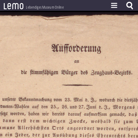
l
e
m
o
Lebendiges Museum Online
ZEITSTRAHL
THEMEN
ZEITZEUGEN
BESTAND
LERNEN
PROJEKT