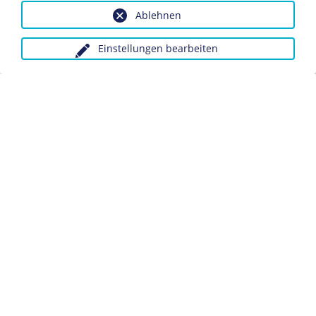
Inv.-Nr.: Do 56/1480.1
Ablehnen
Dieses Objekt ist eingebunden in folgende LeMO-Seite:
Einstellungen bearbeiten
Wahlen in der ersten Hälfte des 19. Jahrhunderts
Anfragen wegen Bildvorlagen bitte unter Angabe des
Verwendungszwecks an:
fotoservice@dhm.de
Schlagwörter:
Wahl
Wahlunterlage
Stadtverordnetenversammlung
Datenschutz
Kontakt
Impressum