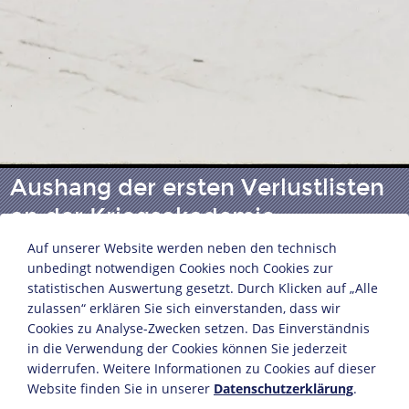
Aushang der ersten Verlustlisten
an der Kriegsakademie
Auf unserer Website werden neben den technisch
unbedingt notwendigen Cookies noch Cookies zur
Fotografie
statistischen Auswertung gesetzt. Durch Klicken auf „Alle
Berlin, August 1914
zulassen“ erklären Sie sich einverstanden, dass wir
Cookies zu Analyse-Zwecken setzen. Das Einverständnis
12,8 x 17,8 cm
in die Verwendung der Cookies können Sie jederzeit
Bildnachweis: Deutsches Historisches Museum,
widerrufen. Weitere Informationen zu Cookies auf dieser
Berlin
Website finden Sie in unserer
Datenschutzerklärung
.
Inv.-Nr.: BA 97/5282