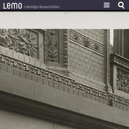
l
e
m
o
Lebendiges Museum Online
ZEITSTRAHL
THEMEN
ZEITZEUGEN
BESTAND
LERNEN
PROJEKT