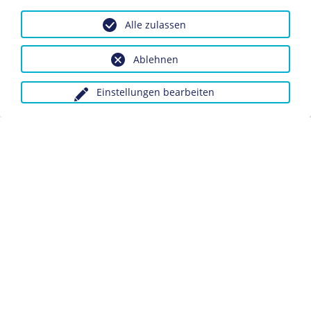
Zu Beginn des Ersten Weltkriegs wurden in Berlin – der
Alle zulassen
Tradition entsprechend – noch Listen mit gefallenen
Soldaten ausgehangen. Als diese Verlustlisten jedoch
Ablehnen
immer größere Ausmaße annahmen, wurde ihr Aushang
im Herbst 1914 untersagt.
Einstellungen bearbeiten
Dieses Objekt ist eingebunden in folgende LeMO-Seite:
Das "August-Erlebnis"
Anfragen wegen Bildvorlagen bitte unter Angabe des
Verwendungszwecks an:
fotoservice@dhm.de
Schlagwörter:
Gefallene
Krieg
Kriegsopfer