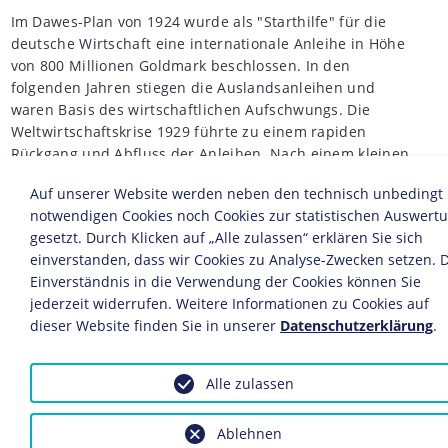
Im Dawes-Plan von 1924 wurde als "Starthilfe" für die
deutsche Wirtschaft eine internationale Anleihe in Höhe
von 800 Millionen Goldmark beschlossen. In den
folgenden Jahren stiegen die Auslandsanleihen und
waren Basis des wirtschaftlichen Aufschwungs. Die
Weltwirtschaftskrise 1929 führte zu einem rapiden
Rückgang und Abfluss der Anleihen. Nach einem kleinen
"Zwischenhoch" kamen die Auslandsanleihen zu Beginn
Auf unserer Website werden neben den technisch unbedingt
der dreißiger Jahre ganz zum Erliegen.
notwendigen Cookies noch Cookies zur statistischen Auswert
gesetzt. Durch Klicken auf „Alle zulassen“ erklären Sie sich
Quelle: Statistisches Jahrbuch für das Deutsche Reich,
einverstanden, dass wir Cookies zu Analyse-Zwecken setzen. 
1932, S. 344
Einverständnis in die Verwendung der Cookies können Sie
jederzeit widerrufen. Weitere Informationen zu Cookies auf
© Infographics Group GmbH
dieser Website finden Sie in unserer
Datenschutzerklärung
.
Diese Statistik ist eingebunden in folgende LeMO-Seiten:
Alle zulassen
Die Weltwirtschaftskrise
Ablehnen