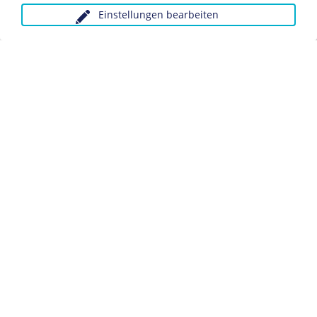
Einstellungen bearbeiten
Anfragen wegen Bildvorlagen bitte unter Angabe des
Verwendungszwecks an:
fotoservice@dhm.de
Schlagwörter:
Sozialdemokratie
Datenschutz
Kontakt
Impressum