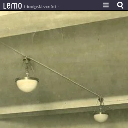
l
e
m
o
Lebendiges Museum Online
ZEITSTRAHL
THEMEN
ZEITZEUGEN
BESTAND
LERNEN
PROJEKT