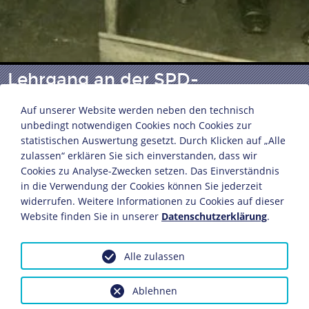
Lehrgang an der SPD-
Parteischule
Auf unserer Website werden neben den technisch
unbedingt notwendigen Cookies noch Cookies zur
statistischen Auswertung gesetzt. Durch Klicken auf „Alle
Fotoatelier Heinrich Lichte und Co.
zulassen“ erklären Sie sich einverstanden, dass wir
Berlin, 19. März 1914
Cookies zu Analyse-Zwecken setzen. Das Einverständnis
in die Verwendung der Cookies können Sie jederzeit
22,3 x 27,9 cm
widerrufen. Weitere Informationen zu Cookies auf dieser
Bildnachweis: Deutsches Historisches Museum,
Website finden Sie in unserer
Datenschutzerklärung
.
Berlin
Inv.-Nr.: F 58/480
Alle zulassen
Dieses Objekt ist eingebunden in folgende LeMO-Seite:
Die Sozialdemokratische Partei Deutschlands (SPD)
Ablehnen