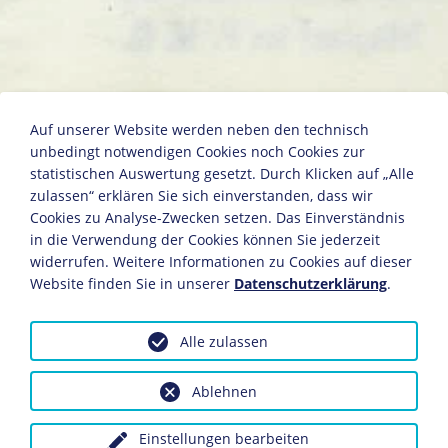
Britische Militärpolizei in Köln
Auf unserer Website werden neben den technisch
unbedingt notwendigen Cookies noch Cookies zur
statistischen Auswertung gesetzt. Durch Klicken auf „Alle
zulassen“ erklären Sie sich einverstanden, dass wir
Köln, Dezember 1918
Cookies zu Analyse-Zwecken setzen. Das Einverständnis
Fotografie
in die Verwendung der Cookies können Sie jederzeit
13 x 17,9 cm
widerrufen. Weitere Informationen zu Cookies auf dieser
Bildnachweis: Deutsches Historisches Museum,
Website finden Sie in unserer
Datenschutzerklärung
.
Berlin
Inv.-Nr.: F 61/1610
Alle zulassen
Dieses Objekt ist eingebunden in folgende LeMO-Seite:
Kriegsverlauf
Ablehnen
Einstellungen bearbeiten