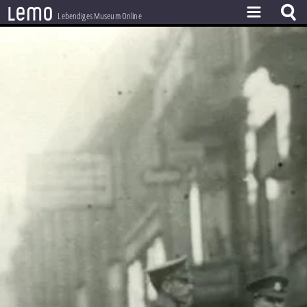
l
e
m
o
Lebendiges Museum Online
ZEITSTRAHL
THEMEN
ZEITZEUGEN
BESTAND
LERNEN
PROJEKT