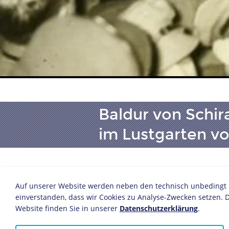
Baldur von Schi
im Lustgarten vo
Fotografie
Auf unserer Website werden neben den technisch unbedingt no
Berlin, 15. April 1934
einverstanden, dass wir Cookies zu Analyse-Zwecken setzen. D
24 x 18,2 cm
Website finden Sie in unserer
Datenschutzerklärung
.
Bildnachweis: Deutsches Historis
Inv.-Nr.: BA 97/526