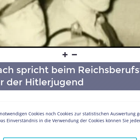
rach spricht beim Reichsberu
r der Hitlerjugend
Schlagwörter
twendigen Cookies noch Cookies zur statistischen Auswertung geset
as Einverständnis in die Verwendung der Cookies können Sie jeder
Hitlerjugen
ches Museum, Berlin