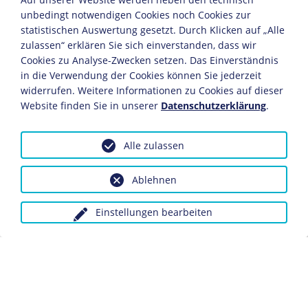
Deutschland, um 1900
unbedingt notwendigen Cookies noch Cookies zur
Terakotta, Bronze
statistischen Auswertung gesetzt. Durch Klicken auf „Alle
35 x 18 x 16 cm
zulassen“ erklären Sie sich einverstanden, dass wir
Bildnachweis: Deutsches Historisches Museum,
Cookies zu Analyse-Zwecken setzen. Das Einverständnis
Berlin
in die Verwendung der Cookies können Sie jederzeit
Inv.-Nr.: Pl 2009/3
widerrufen. Weitere Informationen zu Cookies auf dieser
Website finden Sie in unserer
Datenschutzerklärung
.
Bismarck, gekleidet als Schmied mit hochgekrempelten
Hemdsärmeln und lederner Arbeitsschürze, steht hinter
Alle zulassen
einem Amboss. Mit der Linken hält er das soeben
geschmiedete Schwert der Reichseinigung, mit der
Ablehnen
Rechten einen Hammer. Als "Vollender" des Deutschen
Reiches wurde Bismarck in zahlreichen allegorischen
Bildern und Souvenirartikeln als Schmied oder Lotse
Einstellungen bearbeiten
verherrlicht.
Dieses Objekt ist eingebunden in folgende LeMO-
Seiten:
Das Kaiserreich
Rückblick: Bismarcks Berufung zum preußischen