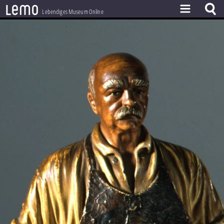
l
e
m
o
Lebendiges Museum Online
ZEITSTRAHL
THEMEN
ZEITZEUGEN
BESTAND
LERNEN
PROJEKT