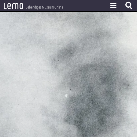
l
e
m
o
Lebendiges Museum Online
ZEITSTRAHL
THEMEN
ZEITZEUGEN
BESTAND
LERNEN
PROJEKT