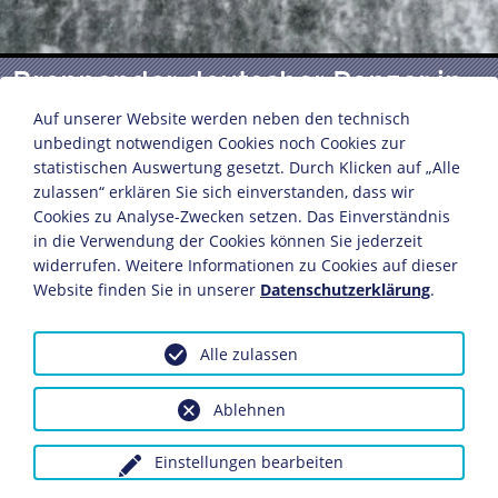
Brennender deutscher Panzer in
der Schlacht um Kursk
Auf unserer Website werden neben den technisch
unbedingt notwendigen Cookies noch Cookies zur
statistischen Auswertung gesetzt. Durch Klicken auf „Alle
zulassen“ erklären Sie sich einverstanden, dass wir
Kursk, Juli/August 1943
Cookies zu Analyse-Zwecken setzen. Das Einverständnis
Fotografie
in die Verwendung der Cookies können Sie jederzeit
Bildnachweis: Deutsches Historisches Museum,
widerrufen. Weitere Informationen zu Cookies auf dieser
Berlin
Website finden Sie in unserer
Datenschutzerklärung
.
Inv.-Nr.: F 60/2011
Alle zulassen
Dieses Objekt ist eingebunden in folgende LeMO-Seite:
Die Schlacht bei Kursk 1943
Ablehnen
Einstellungen bearbeiten
Anfragen wegen Bildvorlagen bitte unter Angabe des
Verwendungszwecks an:
fotoservice@dhm.de