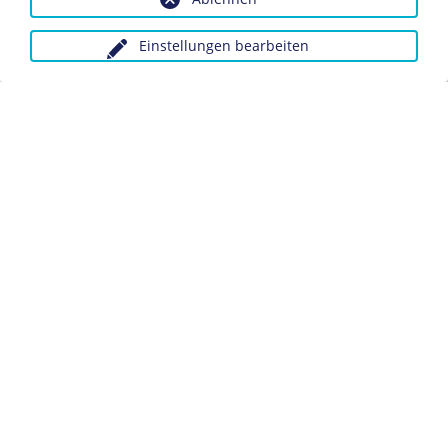
Deutsche Kriegspropaganda
Einstellungen bearbeiten
Anfragen wegen Bildvorlagen bitte unter Angabe des
Verwendungszwecks an:
fotoservice@dhm.de
Schlagwörter:
Krieg
Bündnis
Mittelmächte
Datenschutz
Kontakt
Impressum