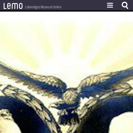
l
e
m
o
Lebendiges Museum Online
ZEITSTRAHL
THEMEN
ZEITZEUGEN
BESTAND
LERNEN
PROJEKT