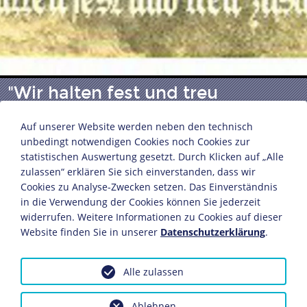
"Wir halten fest und treu
zusammen!"
Auf unserer Website werden neben den technisch
unbedingt notwendigen Cookies noch Cookies zur
statistischen Auswertung gesetzt. Durch Klicken auf „Alle
Propagandapostkarte zum Bündnis zwischen
zulassen“ erklären Sie sich einverstanden, dass wir
Deutschem Reich und Österreich-Ungarn
Cookies zu Analyse-Zwecken setzen. Das Einverständnis
um 1915
in die Verwendung der Cookies können Sie jederzeit
13,9 x 8,8 cm
widerrufen. Weitere Informationen zu Cookies auf dieser
Website finden Sie in unserer
Datenschutzerklärung
.
Bildnachweis: Deutsches Historisches Museum,
Berlin
Inv.-Nr.: 1987/188.49
Alle zulassen
Das Objekt ist eingebunden in folgende LeMO-Seiten:
Ablehnen