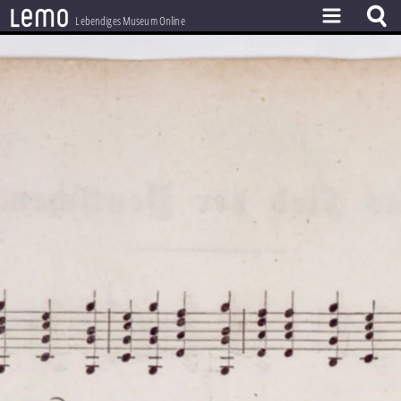
l
e
m
o
Lebendiges Museum Online
ZEITSTRAHL
THEMEN
ZEITZEUGEN
BESTAND
LERNEN
PROJEKT