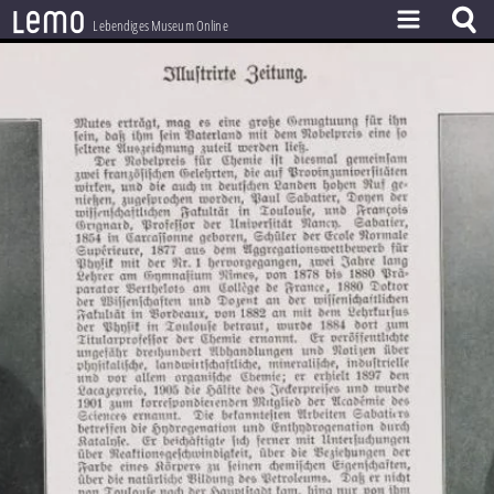
l
e
m
o
Lebendiges Museum Online
ZEITSTRAHL
THEMEN
ZEITZEUGEN
BESTAND
LERNEN
PROJEKT