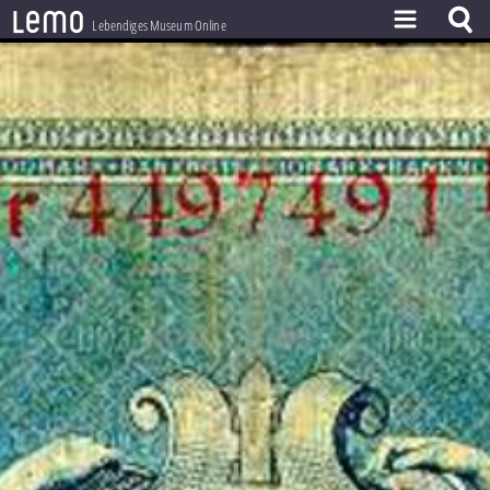
l
e
m
o
Lebendiges Museum Online
ZEITSTRAHL
THEMEN
ZEITZEUGEN
BESTAND
LERNEN
PROJEKT