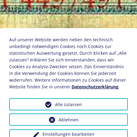
Ein Hundert Mark
Auf unserer Website werden neben den technisch
unbedingt notwendigen Cookies noch Cookies zur
statistischen Auswertung gesetzt. Durch Klicken auf „Alle
zulassen“ erklären Sie sich einverstanden, dass wir
Reichsbanknote, Rückseite
Cookies zu Analyse-Zwecken setzen. Das Einverständnis
Berlin, 1903
in die Verwendung der Cookies können Sie jederzeit
17,5 x 12 x 1,3 cm
widerrufen. Weitere Informationen zu Cookies auf dieser
Bildnachweis: Deutsches Historisches Museum,
Website finden Sie in unserer
Datenschutzerklärung
.
Berlin
Inv.-Nr.: N 90/4151
Alle zulassen
Dieses Objekt ist eingebunden in folgende LeMO-Seite:
Chronik 1903
Ablehnen
Einstellungen bearbeiten