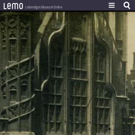
l
e
m
o
Lebendiges Museum Online
ZEITSTRAHL
THEMEN
ZEITZEUGEN
BESTAND
LERNEN
PROJEKT