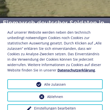
Einmarsch deutscher Soldaten in
Brügge
Auf unserer Website werden neben den technisch
unbedingt notwendigen Cookies noch Cookies zur
statistischen Auswertung gesetzt. Durch Klicken auf „Alle
zulassen“ erklären Sie sich einverstanden, dass wir
Brügge, Belgien, 1914(?)
Cookies zu Analyse-Zwecken setzen. Das Einverständnis
Postkarte
in die Verwendung der Cookies können Sie jederzeit
8,8 x 13,9 cm
widerrufen. Weitere Informationen zu Cookies auf dieser
Bildnachweis: Deutsches Historisches Museum,
Website finden Sie in unserer
Datenschutzerklärung
.
Berlin
Inv.-Nr.: F 75/614
Alle zulassen
Dieses Objekt ist eingebunden in folgende LeMO-Seite:
Der "Wettlauf zum Meer" (Oktober bis November 1914)
Ablehnen
Einstellungen bearbeiten