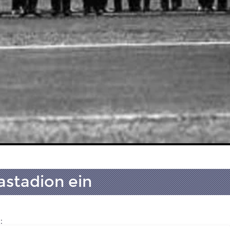
iastadion ein
: