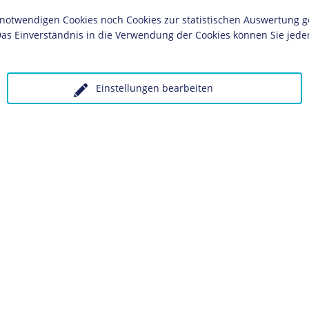
twendigen Cookies noch Cookies zur statistischen Auswertung geset
Olympische
t 1936
Spiele
Stad
as Einverständnis in die Verwendung der Cookies können Sie jeder
ches Museum, Berlin
Einstellungen bearbeiten
olgende LeMO-Seite:
 unter Angabe des Verwendungszwecks an:
Datenschutz
K