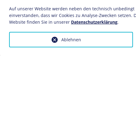
Reichssportverlag
Auf unserer Website werden neben den technisch unbedingt no
Deutsches Reich, Berlin, 1. Augus
einverstanden, dass wir Cookies zu Analyse-Zwecken setzen. D
Postkarte
Website finden Sie in unserer
Datenschutzerklärung
.
9,2 x 14,1 cm
Bildnachweis: Deutsches Historis
Ablehnen
Inv.-Nr.: PK 94/196.1
Dieses Objekt ist eingebunden in f
Der olympische Fackellauf
Anfragen wegen Bildvorlagen bitte
fotoservice@dhm.de