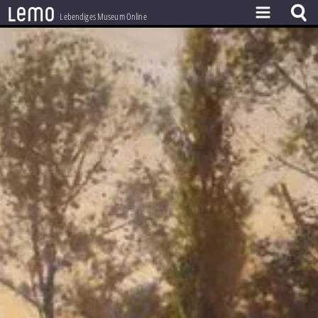
l
e
m
o
Lebendiges Museum Online
ZEITSTRAHL
THEMEN
ZEITZEUGEN
BESTAND
LERNEN
PROJEKT