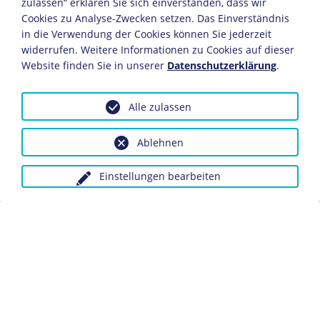
Öl/Leinwand
zulassen“ erklären Sie sich einverstanden, dass wir
Cookies zu Analyse-Zwecken setzen. Das Einverständnis
67 x 54 cm
in die Verwendung der Cookies können Sie jederzeit
Bildnachweis: Deutsches Historisches Museum,
widerrufen. Weitere Informationen zu Cookies auf dieser
Berlin
Website finden Sie in unserer
Datenschutzerklärung
.
Inv.-Nr.: 1988/99
Major von Hadeln führt einen Trupp Soldaten des
Alle zulassen
Rheinischen Infanterieregiments Nr. 69 gegen
verschanzte Franzosen beim Bauernhof St-Hubert. Die
Ablehnen
Fahne in seiner Rechten hat er von Oberst Beyer von
Karger übernommen, der sie verletzt abgegeben hatte.
Einstellungen bearbeiten
Kurz darauf wird von Hadeln selbst durch einen Schuss
tödlich verletzt.
Dieses Objekt ist eingebunden in folgende LeMO-
Seiten:
Der Deutsch-Französische Krieg 1870/71
Kunst und Kultur