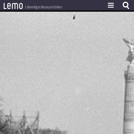
l
e
m
o
Lebendiges Museum Online
ZEITSTRAHL
THEMEN
ZEITZEUGEN
BESTAND
LERNEN
PROJEKT