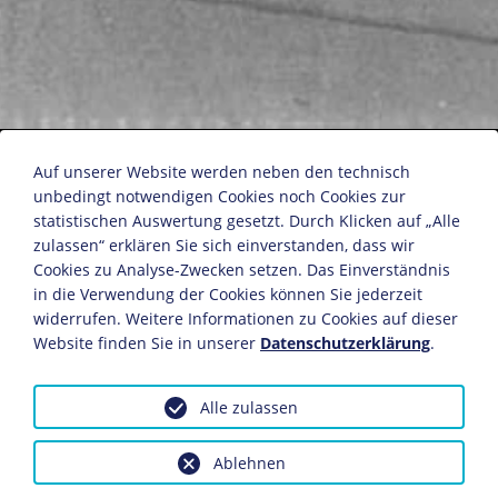
Bau der Ost-West-Achse
Auf unserer Website werden neben den technisch
unbedingt notwendigen Cookies noch Cookies zur
statistischen Auswertung gesetzt. Durch Klicken auf „Alle
Pressebild-Verlag Schirner
zulassen“ erklären Sie sich einverstanden, dass wir
Berlin, 1939
Cookies zu Analyse-Zwecken setzen. Das Einverständnis
in die Verwendung der Cookies können Sie jederzeit
Fotografie
widerrufen. Weitere Informationen zu Cookies auf dieser
18 x 24 cm
Website finden Sie in unserer
Datenschutzerklärung
.
Bildnachweis: Deutsches Historisches Museum,
Berlin
Alle zulassen
Inv.-Nr.: Schirner 8498
Dieses Objekt ist eingebunden in folgende LeMO-Seite:
Ablehnen
NS-Architektur