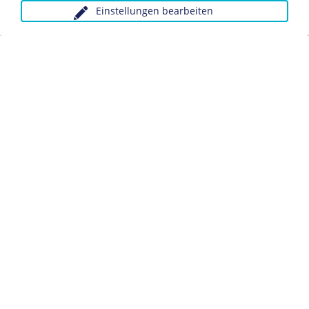
Einstellungen bearbeiten
Anfragen wegen Bildvorlagen bitte unter Angabe des
Verwendungszwecks an:
fotoservice@dhm.de
Schlagwörter:
Architektur
Städtebau
Datenschutz
Kontakt
Impressum