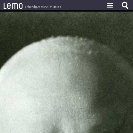
l
e
m
o
Lebendiges Museum Online
ZEITSTRAHL
THEMEN
ZEITZEUGEN
BESTAND
LERNEN
PROJEKT