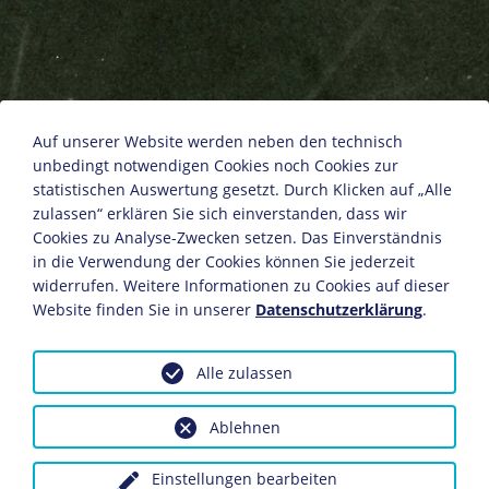
Hans Luther
Auf unserer Website werden neben den technisch
unbedingt notwendigen Cookies noch Cookies zur
statistischen Auswertung gesetzt. Durch Klicken auf „Alle
zulassen“ erklären Sie sich einverstanden, dass wir
um 1895
Cookies zu Analyse-Zwecken setzen. Das Einverständnis
Fotografie
in die Verwendung der Cookies können Sie jederzeit
9 x 13 cm
widerrufen. Weitere Informationen zu Cookies auf dieser
Bildnachweis: Deutsches Historisches Museum,
Website finden Sie in unserer
Datenschutzerklärung
.
Berlin
Inv.-Nr.: F 55/986
Alle zulassen
Dieses Objekt ist eingebunden in folgende LeMO-Seite:
Biografie Hans Luther
Ablehnen
Einstellungen bearbeiten