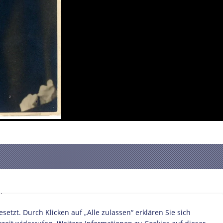
:
zt. Durch Klicken auf „Alle zulassen“ erklären Sie sich
Reichskanzler
Sozialdemokratie