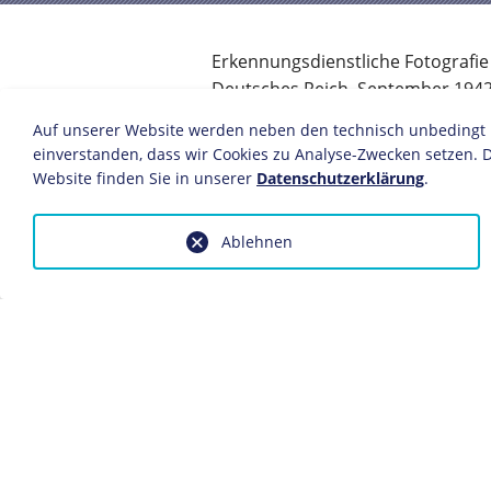
Erkennungsdienstliche Fotografie
Deutsches Reich, September 194
18,2 x 13,1 cm
Auf unserer Website werden neben den technisch unbedingt no
Bildnachweis: Deutsches Historis
einverstanden, dass wir Cookies zu Analyse-Zwecken setzen. D
Inv.-Nr.: F 72/287
Website finden Sie in unserer
Datenschutzerklärung
.
Als "
Rote Kapelle
" bezeichnete die
G
Ablehnen
Widerstandsgruppen um
Arvid Harn
1941 die Sowjetunion über den gepl
Coppi
war Mitglied einer dieser Wi
wurde im September 1942 verhaftet 
Dieses Objekt ist eingebunden in f
Biografie Hilde Coppi
Anfragen wegen Bildvorlagen bitte