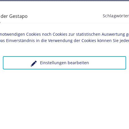
 der Gestapo
Schlagwörter
2
Widerstand
twendigen Cookies noch Cookies zur statistischen Auswertung geset
ches Museum, Berlin
as Einverständnis in die Verwendung der Cookies können Sie jeder
eheime Staatspolizei
(Gestapo) verschiedene
Einstellungen bearbeiten
ack
und
Harro Schulze-Boysen
. Diese hatten
anten deutschen Angriff informiert.
Hilde
derstandsgruppen gegen das NS-Regime. Sie
und im August 1943 hingerichtet.
olgende LeMO-Seite:
 unter Angabe des Verwendungszwecks an: