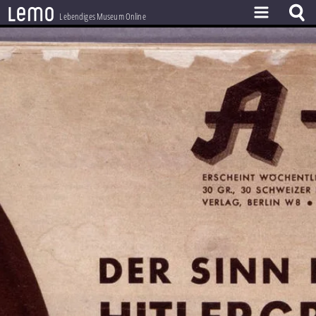
l
e
m
o
Lebendiges Museum Online
ZEITSTRAHL
THEMEN
ZEITZEUGEN
BESTAND
LERNEN
PROJEKT