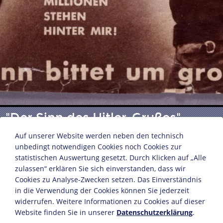
"Der Sinn des Hitler-Grußes"
Auf unserer Website werden neben den technisch
unbedingt notwendigen Cookies noch Cookies zur
Titelbild der Arbeiter Illustrierten Zeitung (AIZ) Nr. 42
statistischen Auswertung gesetzt. Durch Klicken auf „Alle
(1932)
zulassen“ erklären Sie sich einverstanden, dass wir
Cookies zu Analyse-Zwecken setzen. Das Einverständnis
Berlin, 16. Oktober 1932
in die Verwendung der Cookies können Sie jederzeit
47 x 31,4 cm
widerrufen. Weitere Informationen zu Cookies auf dieser
© The Heartfield Community of Heirs / VG Bild-
Website finden Sie in unserer
Datenschutzerklärung
.
Kunst, Bonn 2021