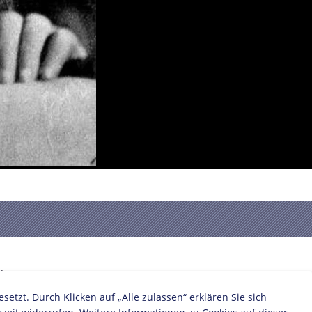
:
zt. Durch Klicken auf „Alle zulassen“ erklären Sie sich
r/in